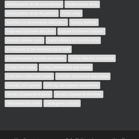
ekskluzywne drzwi wewnętrzne
ekskluzywne stoły
ekskluzywne stoły do jadalni
Fotorolety
kuchnie na zamówienie warszawa
lampy stylowe
naprawa kuchenki wrocław
panele kuchenne szklane
panele szklane cena
panel szklany do kuchni cena
Producent drzwi wewnętrznych mdf
projektowanie łazienki warszawa
rolety okienne warszawa
rolety Ostrołęka
rolety zewnętrzne warszawa
rzymskie rolety warszawa
schody dywanowe warszawa
schody zabiegowe
schody zabiegowe dywanowe
serwis zmywarek kraków
serwis zmywarek wrocław
sterowniki do rolet
zabiegowe schody