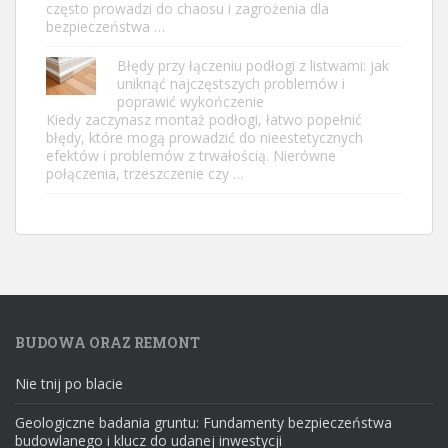
często prowadzi do chaosu i zagrożenia dla
bezpieczeństwa …
Błędy przy łączeniu podłogi z listwami: jak
uniknąć najczęstszych problemów i
poprawić wykończenie
Kiedy zaczynasz montaż podłogi, łatwo popełnić
błędy, które mogą prowadzić do nieestetycznych
efektów i problemów z trwałością. Nierówne
połączenia, trzeszczenie czy …
BUDOWA ORAZ REMONT
Nie tnij po blacie
Geologiczne badania gruntu: Fundamenty bezpieczeństwa
budowlanego i klucz do udanej inwestycji