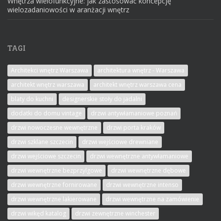
Wnętrza wielofunkcyjne: jak zastosować koncepcję
wielozadaniowości w aranżacji wnętrz
TAGI
Architekci wnętrz Warszawa
architektura wnętrz - Warszawa
architekt wnętrz warszawa
architekt wnętrz warszawa cena
blaty do kuchni
designerskie stoły do jadalni
dodatki do domu vintage
drzwi antywłamaniowe poznań
drzwi nowoczesne wewnętrzne
drzwi porta kraków
drzwi szklane szczecin
drzwi wejściowe drewniane
drzwi wejściowe szczecin
drzwi wewnętrzne antywłamaniowe
drzwi wewnętrzne bezprzylgowe
drzwi wewnętrzne dębowe
drzwi wewnętrzne fornirowane
drzwi wewnętrzne intenso
drzwi wewnętrzne lakierowane
drzwi wewnętrzne na zamówienie
drzwi wikęd katalog
drzwi zewnętrzne winchester