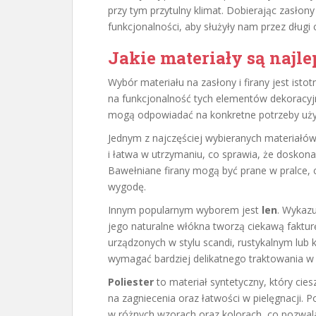
przy tym przytulny klimat. Dobierając zasłony i
funkcjonalności, aby służyły nam przez długi c
Jakie materiały są najle
Wybór materiału na zasłony i firany jest ist
na funkcjonalność tych elementów dekoracyjn
mogą odpowiadać na konkretne potrzeby uż
Jednym z najczęściej wybieranych materiałów
i łatwa w utrzymaniu, co sprawia, że doskona
Bawełniane firany mogą być prane w pralce, 
wygodę.
Innym popularnym wyborem jest
len
. Wykazu
jego naturalne włókna tworzą ciekawą faktur
urządzonych w stylu scandi, rustykalnym lub
wymagać bardziej delikatnego traktowania w 
Poliester
to materiał syntetyczny, który ci
na zagniecenia oraz łatwości w pielęgnacji. 
w różnych wzorach oraz kolorach, co pozwal