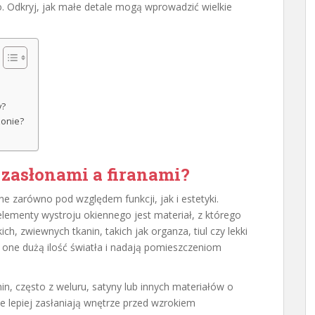
o. Odkryj, jak małe detale mogą wprowadzić wielkie
y?
zonie?
 zasłonami a firanami?
ne zarówno pod względem funkcji, jak i estetyki.
ementy wystroju okiennego jest materiał, z którego
ch, zwiewnych tkanin, takich jak organza, tiul czy lekki
 one dużą ilość światła i nadają pomieszczeniom
in, często z weluru, satyny lub innych materiałów o
 że lepiej zasłaniają wnętrze przed wzrokiem