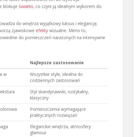
e blokuje
światło
, co czyni ją idealnym wyborem do
rowadza do wnętrza wyjątkowy luksus i elegancję.
 tworzą zjawiskowe
efekty
wizualne. Mimo to,
dpowiednie do pomieszczeń narażonych na intensywne
Najlepsze zastosowanie
wa w
Wszystkie style, idealna do
codziennych zastosowań
tekstura
Styl skandynawski, rustykalny,
klasyczny
kolorowa
Pomieszczenia wymagające
praktycznych rozwiązań
maga
Eleganckie wnętrza, atmosfery
glamour