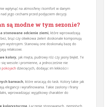
ie wpłynąć na atmosferę i komfort w danym
 nad jego cechami przed podjęciem decyzji.
iran są modne w tym sezonie?
na stonowane odcienie ziemi
, które wprowadzają
ak beż, brąz czy oliwkowa zieleń doskonale komponują
cznym wystrojem. Stanowią one doskonałą bazę do
jają relaksowi.
we kolory
, jak mięta, pudrowy róż czy jasny błękit. Te
e się wesołe i promienne, a jednocześnie nie
 i
pokojach
dziecięcych, dodając im lekkości i
onych barwach
, które wracają do łask. Kolory takie jak
 elegancji i wyrafinowania. Takie zasłony i firany
alni, wprowadzając wyjątkowy charakter do
e kolorystyczne
. Łączenie stonowanych, ziemistych