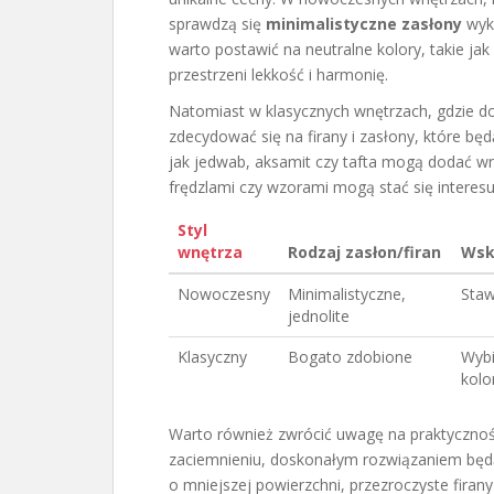
sprawdzą się
minimalistyczne zasłony
wyko
warto postawić na neutralne kolory, takie jak
przestrzeni lekkość i harmonię.
Natomiast w klasycznych wnętrzach, gdzie dom
zdecydować się na firany i zasłony, które będ
jak jedwab, aksamit czy tafta mogą dodać wn
frędzlami czy wzorami mogą stać się intere
Styl
wnętrza
Rodzaj zasłon/firan
Wsk
Nowoczesny
Minimalistyczne,
Staw
jednolite
Klasyczny
Bogato zdobione
Wybi
kolo
Warto również zwrócić uwagę na praktyczność
zaciemnieniu, doskonałym rozwiązaniem będą
o mniejszej powierzchni, przezroczyste firan