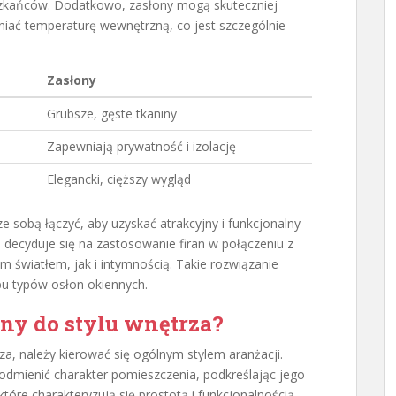
zkańców. Dodatkowo, zasłony mogą skuteczniej
niać temperaturę wewnętrzną, co jest szczególnie
Zasłony
Grubsze, gęste tkaniny
Zapewniają prywatność i izolację
Elegancki, cięższy wygląd
e sobą łączyć, aby uzyskać atrakcyjny i funkcjonalny
 decyduje się na zastosowanie firan w połączeniu z
m światłem, jak i intymnością. Takie rozwiązanie
bu typów osłon okiennych.
any do stylu wnętrza?
za, należy kierować się ogólnym stylem aranżacji.
 odmienić charakter pomieszczenia, podkreślając jego
óre charakteryzują się prostotą i funkcjonalnością,