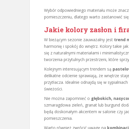
Wybór odpowiedniego materiału może znaczn
pomieszczeniu, dlatego warto zastanowić się
Jakie kolory zasłon i f
W bieżącym sezonie zauważalny jest
trend 
harmonię i spokój do wnętrz. Kolory takie j
się z naturalnymi materiałami i minimalisty
tworzenia przytulnych przestrzeni, które sprzy
Kolejnym interesującym trendem są
pastelo
delikatne odcienie sprawiają, że wnętrze staj
przytłacza. Idealnie odnajdą się w sypialniach
świeżości.
Nie można zapomnieć o
głębokich, nasyc
szmaragdowa zieleń, granat lub burgund dodają
będą doskonałym akcentem w salonie czy jad
pomieszczenia.
Warto również zwrócić uwagę na
kombinacj