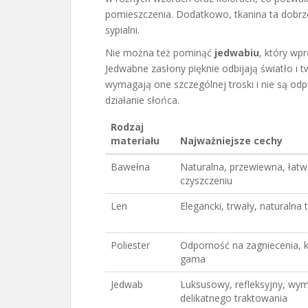
pomieszczenia. Dodatkowo, tkanina ta dobrz
sypialni.
Nie można też pominąć
jedwabiu
, który wp
Jedwabne zasłony pięknie odbijają światło i
wymagają one szczególnej troski i nie są o
działanie słońca.
Rodzaj
materiału
Najważniejsze cechy
Bawełna
Naturalna, przewiewna, łat
czyszczeniu
Len
Elegancki, trwały, naturalna 
Poliester
Odporność na zagniecenia, 
gama
Jedwab
Luksusowy, refleksyjny, wy
delikatnego traktowania