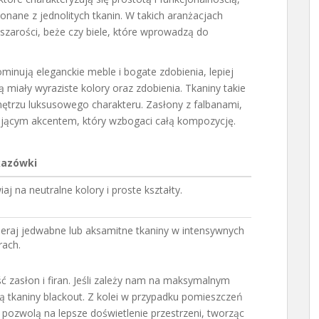
nane z jednolitych tkanin. W takich aranżacjach
 szarości, beże czy biele, które wprowadzą do
inują eleganckie meble i bogate zdobienia, lepiej
ą miały wyraziste kolory oraz zdobienia. Tkaniny takie
ętrzu luksusowego charakteru. Zasłony z falbanami,
sującym akcentem, który wzbogaci całą kompozycję.
azówki
iaj na neutralne kolory i proste kształty.
eraj jedwabne lub aksamitne tkaniny w intensywnych
rach.
 zasłon i firan. Jeśli zależy nam na maksymalnym
 tkaniny blackout. Z kolei w przypadku pomieszczeń
y pozwolą na lepsze doświetlenie przestrzeni, tworząc