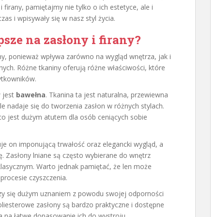
 firany, pamiętajmy nie tylko o ich estetyce, ale i
zas i wpisywały się w nasz styl życia.
psze na zasłony i firany?
otny, ponieważ wpływa zarówno na wygląd wnętrza, jak i
ych. Różne tkaniny oferują różne właściwości, które
ytkowników.
 jest
bawełna
. Tkanina ta jest naturalna, przewiewna
le nadaje się do tworzenia zasłon w różnych stylach.
co jest dużym atutem dla osób ceniących sobie
je on imponującą trwałość oraz elegancki wygląd, a
ę. Zasłony lniane są często wybierane do wnętrz
 klasycznym. Warto jednak pamiętać, że len może
procesie czyszczenia.
eszy się dużym uznaniem z powodu swojej odporności
Poliesterowe zasłony są bardzo praktyczne i dostępne
a na łatwe dopasowanie ich do wystroju