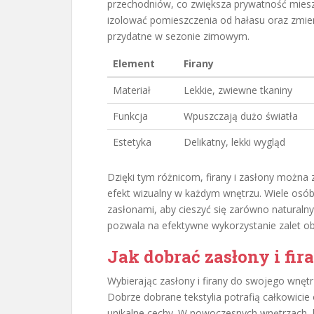
przechodniów, co zwiększa prywatność mies
izolować pomieszczenia od hałasu oraz zmie
przydatne w sezonie zimowym.
Element
Firany
Materiał
Lekkie, zwiewne tkaniny
Funkcja
Wpuszczają dużo światła
Estetyka
Delikatny, lekki wygląd
Dzięki tym różnicom, firany i zasłony można z
efekt wizualny w każdym wnętrzu. Wiele osób
zasłonami, aby cieszyć się zarówno naturalny
pozwala na efektywne wykorzystanie zalet o
Jak dobrać zasłony i fir
Wybierając zasłony i firany do swojego wnętr
Dobrze dobrane tekstylia potrafią całkowicie
unikalne cechy. W nowoczesnych wnętrzach, kt