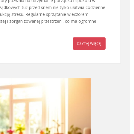
tóry pozwala na utrzymanie porządku i spokoju w
dkowych tuż przed snem nie tylko ułatwia codzienne
edukcję stresu. Regularne sprzątanie wieczorem
tej i zorganizowanej przestrzeni, co ma ogromne
CZYTAJ WIĘCEJ