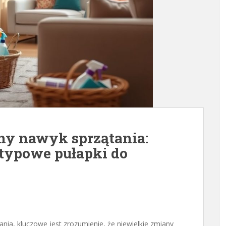
ny nawyk sprzątania:
i typowe pułapki do
ia, kluczowe jest zrozumienie, że niewielkie zmiany