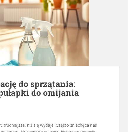
cję do sprzątania:
 pułapki do omijania
 trudniejsze, niż się wydaje. Często zniechęca nas
jonizmem. Kluczem do sukcesu jest zastosowanie