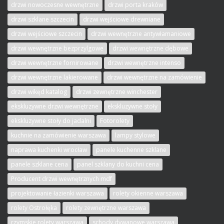
drzwi nowoczesne wewnętrzne
drzwi porta kraków
drzwi szklane szczecin
drzwi wejściowe drewniane
drzwi wejściowe szczecin
drzwi wewnętrzne antywłamaniowe
drzwi wewnętrzne bezprzylgowe
drzwi wewnętrzne dębowe
drzwi wewnętrzne fornirowane
drzwi wewnętrzne intenso
drzwi wewnętrzne lakierowane
drzwi wewnętrzne na zamówienie
drzwi wikęd katalog
drzwi zewnętrzne winchester
ekskluzywne drzwi wewnętrzne
ekskluzywne stoły
ekskluzywne stoły do jadalni
Fotorolety
kuchnie na zamówienie warszawa
lampy stylowe
naprawa kuchenki wrocław
panele kuchenne szklane
panele szklane cena
panel szklany do kuchni cena
Producent drzwi wewnętrznych mdf
projektowanie łazienki warszawa
rolety okienne warszawa
rolety Ostrołęka
rolety zewnętrzne warszawa
rzymskie rolety warszawa
schody dywanowe warszawa