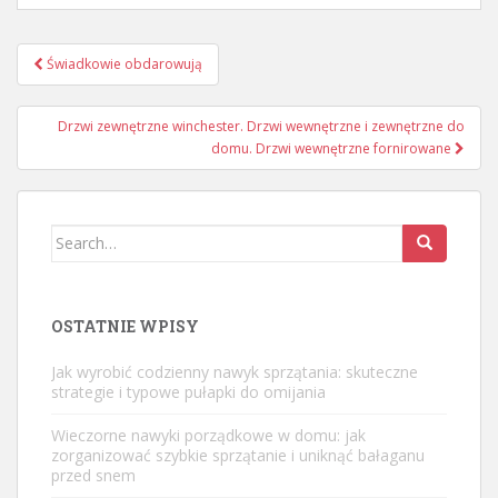
Nawigacja
Świadkowie obdarowują
wpisu
Drzwi zewnętrzne winchester. Drzwi wewnętrzne i zewnętrzne do
domu. Drzwi wewnętrzne fornirowane
Search
for:
OSTATNIE WPISY
Jak wyrobić codzienny nawyk sprzątania: skuteczne
strategie i typowe pułapki do omijania
Wieczorne nawyki porządkowe w domu: jak
zorganizować szybkie sprzątanie i uniknąć bałaganu
przed snem