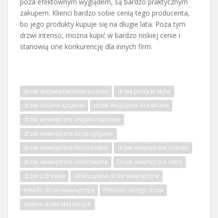
poza efektownym wyglądem, są bardzo praktycznym
zakupem. Klienci bardzo sobie cenią tego producenta,
bo jego produkty kupuje się na długie lata. Poza tym
drzwi intenso, można kupić w bardzo niskiej cenie i
stanowią one konkurencję dla innych firm.
drzwi antywłamaniowe poznań
drzwi porta kraków
drzwi szklane szczecin
drzwi wejściowe drewniane
drzwi wewnętrzne antywłamaniowe
drzwi wewnętrzne bezprzylgowe
drzwi wewnętrzne fornirowane
drzwi wewnętrzne intenso
drzwi wewnętrzne lakierowane
Drzwi wewnętrzne retro
drzwi z drewna
ekskluzywne drzwi wewnętrzne
erkado drzwi wewnętrzne
Platinum design drzwi
system drzwi składanych