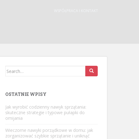
WSPÓŁPRACA I KONTAKT
Search
for:
OSTATNIE WPISY
Jak wyrobić codzienny nawyk sprzątania:
skuteczne strategie i typowe pułapki do
omijania
Wieczorne nawyki porządkowe w domu: jak
zorganizować szybkie sprzątanie i uniknąć