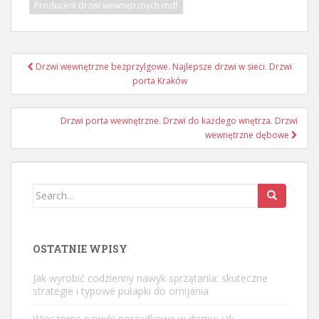
Producent drzwi wewnętrznych mdf
Nawigacja
Drzwi wewnętrzne bezprzylgowe. Najlepsze drzwi w sieci. Drzwi
wpisu
porta Kraków
Drzwi porta wewnętrzne. Drzwi do każdego wnętrza. Drzwi
wewnętrzne dębowe
Search
for:
OSTATNIE WPISY
Jak wyrobić codzienny nawyk sprzątania: skuteczne
strategie i typowe pułapki do omijania
Wieczorne nawyki porządkowe w domu: jak