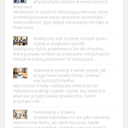
artystycznymi ruchami w nowoczesnych
wnętrzach
Modernizm w sztuce to fascynujący kierunek, który
zrewolucjonizował nasze spojrzenie na estetykę i
funkcjonalność. Jego wpływ odczuwamy nie tylko w
malarstwie …
Eklektyczny styl: łączenie różnych epok i
stylów w oryginalny sposób
Eklektyczny styl to prawdziwa uczta dla zmysłów,
która pozwala na twórcze połączenie różnych epok i
estetyk w jednej przestrzeni. W dzisiejszych …
Malowanie podłogi z paneli i płytek: jak
przygotować powierzchnię i uniknąć
najczęstszych błędów
Aby uzyskać trwały i estetyczny efekt podczas
malowania podłogi z paneli i płytek, kluczowe jest
właściwe przygotowanie powierzchni. Zanim
przystąpisz do …
Pamietajmy o stolarce
Stolarka budowlana to nie tylko elementy
wykończenia domu, ale także kluczowy aspekt
wpływający na komfort i estetykę naszych wnętrz.