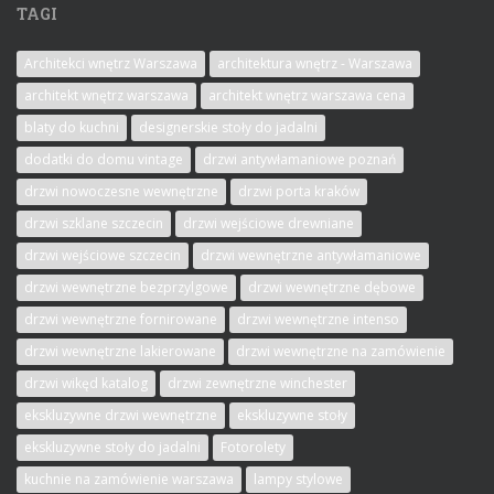
TAGI
Architekci wnętrz Warszawa
architektura wnętrz - Warszawa
architekt wnętrz warszawa
architekt wnętrz warszawa cena
blaty do kuchni
designerskie stoły do jadalni
dodatki do domu vintage
drzwi antywłamaniowe poznań
drzwi nowoczesne wewnętrzne
drzwi porta kraków
drzwi szklane szczecin
drzwi wejściowe drewniane
drzwi wejściowe szczecin
drzwi wewnętrzne antywłamaniowe
drzwi wewnętrzne bezprzylgowe
drzwi wewnętrzne dębowe
drzwi wewnętrzne fornirowane
drzwi wewnętrzne intenso
drzwi wewnętrzne lakierowane
drzwi wewnętrzne na zamówienie
drzwi wikęd katalog
drzwi zewnętrzne winchester
ekskluzywne drzwi wewnętrzne
ekskluzywne stoły
ekskluzywne stoły do jadalni
Fotorolety
kuchnie na zamówienie warszawa
lampy stylowe