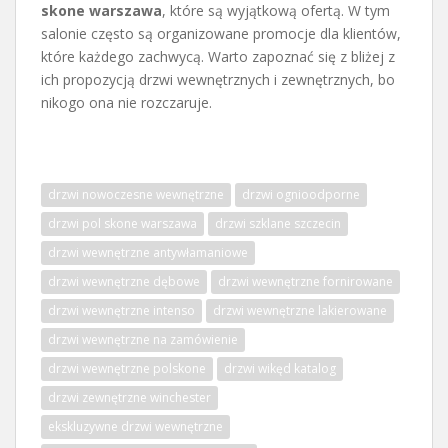
skone warszawa
, które są wyjątkową ofertą. W tym
salonie często są organizowane promocje dla klientów,
które każdego zachwycą. Warto zapoznać się z bliżej z
ich propozycją drzwi wewnętrznych i zewnętrznych, bo
nikogo ona nie rozczaruje.
drzwi nowoczesne wewnętrzne
drzwi ognioodporne
drzwi pol skone warszawa
drzwi szklane szczecin
drzwi wewnętrzne antywłamaniowe
drzwi wewnętrzne dębowe
drzwi wewnętrzne fornirowane
drzwi wewnętrzne intenso
drzwi wewnętrzne lakierowane
drzwi wewnętrzne na zamówienie
drzwi wewnętrzne polskone
drzwi wikęd katalog
drzwi zewnętrzne winchester
ekskluzywne drzwi wewnętrzne