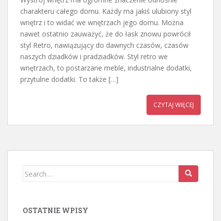
charakteru całego domu. Każdy ma jakiś ulubiony styl
wnętrz i to widać we wnętrzach jego domu. Można
nawet ostatnio zauważyć, że do łask znowu powrócił
styl Retro, nawiązujący do dawnych czasów, czasów
naszych dziadków i pradziadków. Styl retro we
wnętrzach, to postarzane meble, industrialne dodatki,
przytulne dodatki. To także […]
CZYTAJ WIĘCEJ
Search
for:
OSTATNIE WPISY