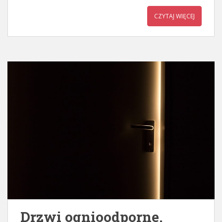
CZYTAJ WIĘCEJ
Drzwi ognioodporne.