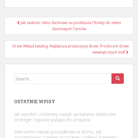
Nawigacja
Jak zasłonić okno dachowe na poddaszu? Rolety do okien
wpisu
dachowych Tarnów
Drzwi Wikęd katalog. Najlepsza propozycja drzwi. Producent drzwi
wewnętrznych mdf
Search
for:
OSTATNIE WPISY
Jak wyrobić codzienny nawyk sprzątania: skuteczne
strategie i typowe pułapki do omijania
Wieczorne nawyki porządkowe w domu: jak
zorganizować szybkie sprzątanie i uniknąć bałaganu