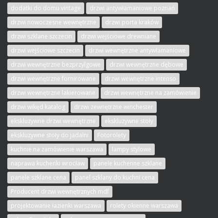
dodatki do domu vintage
drzwi antywłamaniowe poznań
drzwi nowoczesne wewnętrzne
drzwi porta kraków
drzwi szklane szczecin
drzwi wejściowe drewniane
drzwi wejściowe szczecin
drzwi wewnętrzne antywłamaniowe
drzwi wewnętrzne bezprzylgowe
drzwi wewnętrzne dębowe
drzwi wewnętrzne fornirowane
drzwi wewnętrzne intenso
drzwi wewnętrzne lakierowane
drzwi wewnętrzne na zamówienie
drzwi wikęd katalog
drzwi zewnętrzne winchester
ekskluzywne drzwi wewnętrzne
ekskluzywne stoły
ekskluzywne stoły do jadalni
Fotorolety
kuchnie na zamówienie warszawa
lampy stylowe
naprawa kuchenki wrocław
panele kuchenne szklane
panele szklane cena
panel szklany do kuchni cena
Producent drzwi wewnętrznych mdf
projektowanie łazienki warszawa
rolety okienne warszawa