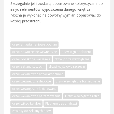
Szczególnie jeśli zostaną dopasowane kolorystyczne do
innych elementów wyposażenia danego wnętrza.
Można je wykonać na dowolny wymiar, dopasować do
każdej przestrzeni.
drzwi antywłamaniowe poznań
drzwi nowoczesne wewnętrzne
drzwi ognioodporne
drzwi pol skone warszawa
drzwi porta wewnętrzne
drzwi szklane szczecin
drzwi wejściowe szczecin
drzwi wewnętrzne antywłamaniowe
drzwi wewnętrzne dębowe
drzwi wewnętrzne fornirowane
drzwi wewnętrzne lakierowane
drzwi wewnętrzne na zamówienie
Drzwi wewnętrzne retro
drzwi wikęd katalog
Platinum design drzwi
zawiasy do szklanych drzwi