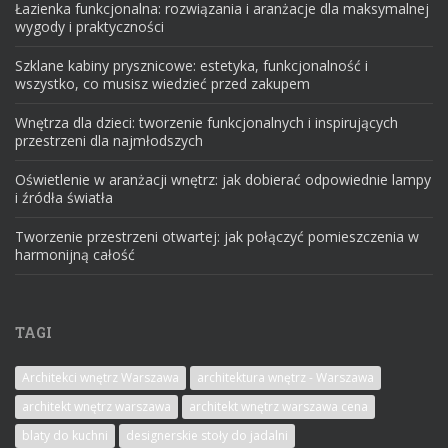
Łazienka funkcjonalna: rozwiązania i aranżacje dla maksymalnej
wygody i praktyczności
Szklane kabiny prysznicowe: estetyka, funkcjonalność i
wszystko, co musisz wiedzieć przed zakupem
Wnętrza dla dzieci: tworzenie funkcjonalnych i inspirujących
przestrzeni dla najmłodszych
Oświetlenie w aranżacji wnętrz: jak dobierać odpowiednie lampy
i źródła światła
Tworzenie przestrzeni otwartej: jak połączyć pomieszczenia w
harmonijną całość
TAGI
Architekci wnętrz Warszawa
architektura wnętrz - Warszawa
architekt wnętrz warszawa
architekt wnętrz warszawa cena
blaty do kuchni
designerskie stoły do jadalni