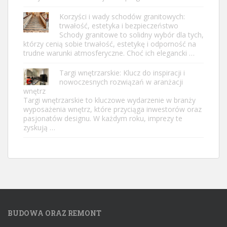
Korzyści i wady schodów granitowych:
trwałość, estetyka i bezpieczeństwo
Schody granitowe to solidny wybór dla tych,
którzy cenią sobie trwałość, estetykę i odporność na
trudne warunki atmosferyczne. Choć ich elegancki …
Targi wnętrzarskie: Klucz do inspiracji i
nowoczesnych rozwiązań w aranżacji
wnętrz
Targi wnętrzarskie to kluczowe wydarzenie w branży
wyposażenia wnętrz, które przyciąga inwestorów oraz
pasjonatów designu. W każdym roku, imprezy te
zyskują …
BUDOWA ORAZ REMONT