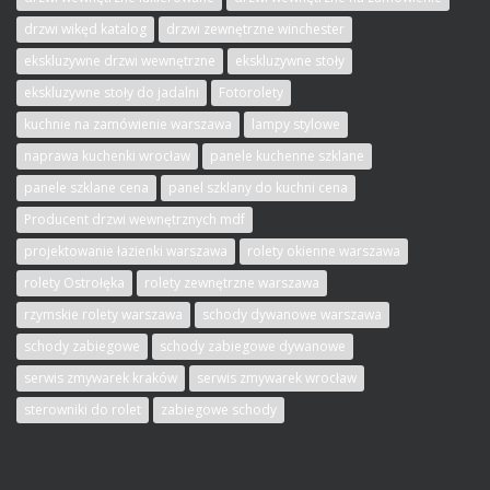
drzwi wikęd katalog
drzwi zewnętrzne winchester
ekskluzywne drzwi wewnętrzne
ekskluzywne stoły
ekskluzywne stoły do jadalni
Fotorolety
kuchnie na zamówienie warszawa
lampy stylowe
naprawa kuchenki wrocław
panele kuchenne szklane
panele szklane cena
panel szklany do kuchni cena
Producent drzwi wewnętrznych mdf
projektowanie łazienki warszawa
rolety okienne warszawa
rolety Ostrołęka
rolety zewnętrzne warszawa
rzymskie rolety warszawa
schody dywanowe warszawa
schody zabiegowe
schody zabiegowe dywanowe
serwis zmywarek kraków
serwis zmywarek wrocław
sterowniki do rolet
zabiegowe schody