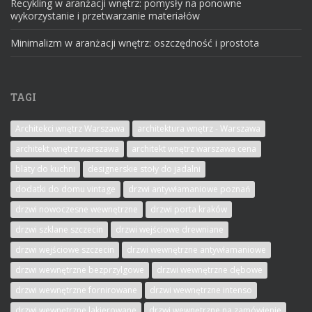
Recykling w aranżacji wnętrz: pomysły na ponowne
wykorzystanie i przetwarzanie materiałów
Minimalizm w aranżacji wnętrz: oszczędność i prostota
TAGI
Architekci wnętrz Warszawa
architektura wnętrz - Warszawa
architekt wnętrz warszawa
architekt wnętrz warszawa cena
blaty do kuchni
designerskie stoły do jadalni
dodatki do domu vintage
drzwi antywłamaniowe poznań
drzwi nowoczesne wewnętrzne
drzwi porta kraków
drzwi szklane szczecin
drzwi wejściowe drewniane
drzwi wejściowe szczecin
drzwi wewnętrzne antywłamaniowe
drzwi wewnętrzne bezprzylgowe
drzwi wewnętrzne dębowe
drzwi wewnętrzne fornirowane
drzwi wewnętrzne intenso
drzwi wewnętrzne lakierowane
drzwi wewnętrzne na zamówienie