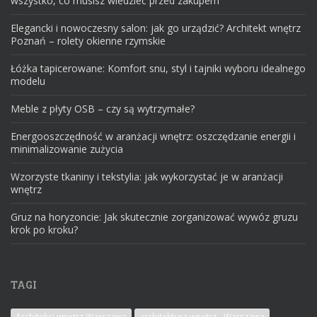
wszystko, co musisz wiedzieć przed zakupem
Elegancki i nowoczesny salon: jak go urządzić? Architekt wnętrz
Poznań – rolety okienne rzymskie
Łóżka tapicerowane: Komfort snu, styl i tajniki wyboru idealnego
modelu
Meble z płyty OSB – czy są wytrzymałe?
Energooszczędność w aranżacji wnętrz: oszczędzanie energii i
minimalizowanie zużycia
Wzorzyste tkaniny i tekstylia: jak wykorzystać je w aranżacji
wnętrz
Gruz na horyzoncie: Jak skutecznie zorganizować wywóz gruzu
krok po kroku?
TAGI
Architekci wnętrz Warszawa
architektura wnętrz - Warszawa