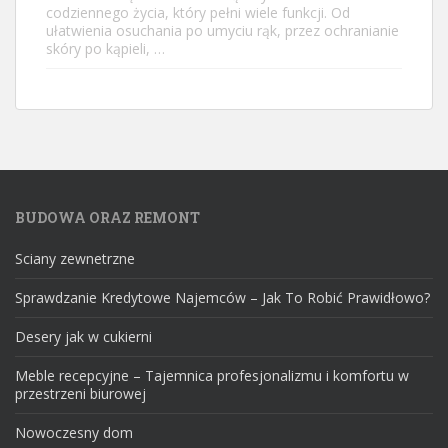
codziennego życia, który pełni wiele funkcji. Od
ułatwienia osuchania po umyciu rąk, przez ochranianie
skóry po kąpieli, …
BUDOWA ORAZ REMONT
Sciany zewnetrzne
Sprawdzanie Kredytowe Najemców – Jak To Robić Prawidłowo?
Desery jak w cukierni
Meble recepcyjne – Tajemnica profesjonalizmu i komfortu w
przestrzeni biurowej
Nowoczesny dom