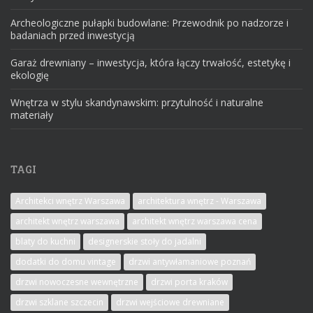
Archeologiczne pułapki budowlane: Przewodnik po nadzorze i
badaniach przed inwestycją
Garaż drewniany – inwestycja, która łączy trwałość, estetykę i
ekologię
Wnętrza w stylu skandynawskim: przytulność i naturalne
materiały
TAGI
Architekci wnętrz Warszawa
architektura wnętrz - Warszawa
architekt wnętrz warszawa
architekt wnętrz warszawa cena
blaty do kuchni
designerskie stoły do jadalni
dodatki do domu vintage
drzwi antywłamaniowe poznań
drzwi nowoczesne wewnętrzne
drzwi porta kraków
drzwi szklane szczecin
drzwi wejściowe drewniane