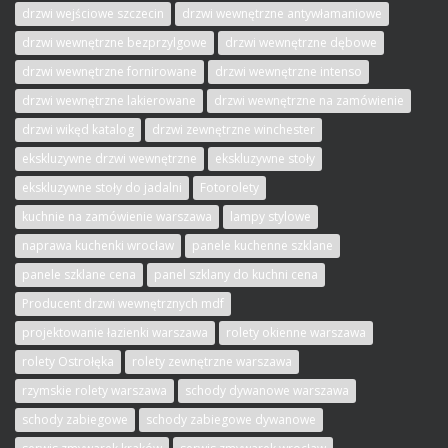
drzwi wejściowe szczecin
drzwi wewnętrzne antywłamaniowe
drzwi wewnętrzne bezprzylgowe
drzwi wewnętrzne dębowe
drzwi wewnętrzne fornirowane
drzwi wewnętrzne intenso
drzwi wewnętrzne lakierowane
drzwi wewnętrzne na zamówienie
drzwi wikęd katalog
drzwi zewnętrzne winchester
ekskluzywne drzwi wewnętrzne
ekskluzywne stoły
ekskluzywne stoły do jadalni
Fotorolety
kuchnie na zamówienie warszawa
lampy stylowe
naprawa kuchenki wrocław
panele kuchenne szklane
panele szklane cena
panel szklany do kuchni cena
Producent drzwi wewnętrznych mdf
projektowanie łazienki warszawa
rolety okienne warszawa
rolety Ostrołęka
rolety zewnętrzne warszawa
rzymskie rolety warszawa
schody dywanowe warszawa
schody zabiegowe
schody zabiegowe dywanowe