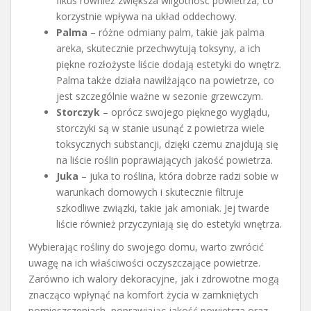
fikus również zwiększa wilgotność powietrza, co
korzystnie wpływa na układ oddechowy.
Palma
– różne odmiany palm, takie jak palma
areka, skutecznie przechwytują toksyny, a ich
piękne rozłożyste liście dodają estetyki do wnętrz.
Palma także działa nawilżająco na powietrze, co
jest szczególnie ważne w sezonie grzewczym.
Storczyk
– oprócz swojego pięknego wyglądu,
storczyki są w stanie usunąć z powietrza wiele
toksycznych substancji, dzięki czemu znajdują się
na liście roślin poprawiających jakość powietrza.
Juka
– juka to roślina, która dobrze radzi sobie w
warunkach domowych i skutecznie filtruje
szkodliwe związki, takie jak amoniak. Jej twarde
liście również przyczyniają się do estetyki wnętrza.
Wybierając rośliny do swojego domu, warto zwrócić
uwagę na ich właściwości oczyszczające powietrze.
Zarówno ich walory dekoracyjne, jak i zdrowotne mogą
znacząco wpłynąć na komfort życia w zamkniętych
pomieszczeniach, poprawiając jakość powietrza oraz