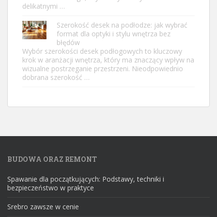
delikatnymi …
Szerokość desek na podłodze: jak wybrać
format dla optyki i stylu wnętrza bez
błędów
Wybór szerokości desek podłogowych to kluczowy
krok w aranżacji wnętrza, który ma znaczący wpływ na
wizualne postrzeganie przestrzeni. Nieodpowiednio
dobrana szerokość …
BUDOWA ORAZ REMONT
Spawanie dla początkujących: Podstawy, techniki i
bezpieczeństwo w praktyce
Srebro zawsze w cenie