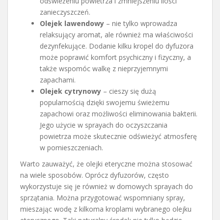
odświeżeniu powietrza i zmniejszeniu ilości
zanieczyszczeń.
Olejek lawendowy
– nie tylko wprowadza
relaksujący aromat, ale również ma właściwości
dezynfekujące. Dodanie kilku kropel do dyfuzora
może poprawić komfort psychiczny i fizyczny, a
także wspomóc walkę z nieprzyjemnymi
zapachami.
Olejek cytrynowy
– cieszy się dużą
popularnością dzięki swojemu świeżemu
zapachowi oraz możliwości eliminowania bakterii.
Jego użycie w sprayach do oczyszczania
powietrza może skutecznie odświeżyć atmosferę
w pomieszczeniach.
Warto zauważyć, że olejki eteryczne można stosować
na wiele sposobów. Oprócz dyfuzorów, często
wykorzystuje się je również w domowych sprayach do
sprzątania. Można przygotować wspomniany spray,
mieszając wodę z kilkoma kroplami wybranego olejku