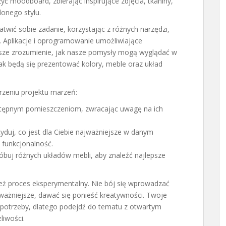
yć moodboard, zbierając inspirujące zdjęcia, tkaniny,
lonego stylu.
twić sobie zadanie, korzystając z różnych narzędzi,
. Aplikacje i oprogramowanie umożliwiające
psze zrozumienie, jak nasze pomysły mogą wyglądać w
jak będą się prezentować kolory, meble oraz układ
zeniu projektu marzeń:
ostępnym pomieszczeniom, zwracając uwagę na ich
duj, co jest dla Ciebie najważniejsze w danym
y funkcjonalność.
óbuj różnych układów mebli, aby znaleźć najlepsze
eż proces eksperymentalny. Nie bój się wprowadzać
ważniejsze, dawać się ponieść kreatywności. Twoje
 potrzeby, dlatego podejdź do tematu z otwartym
iwości.