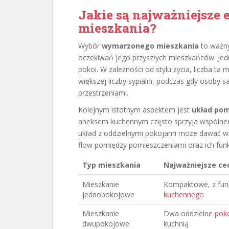
Jakie są najważniejsze
mieszkania?
Wybór
wymarzonego mieszkania
to ważny
oczekiwań jego przyszłych mieszkańców. Jed
pokoi. W zależności od stylu życia, liczba ta 
większej liczby sypialni, podczas gdy osoby
przestrzeniami.
Kolejnym istotnym aspektem jest
układ po
aneksem kuchennym często sprzyja wspólnemu
układ z oddzielnymi pokojami może dawać wi
flow pomiędzy pomieszczeniami oraz ich funkc
Typ mieszkania
Najważniejsze ce
Mieszkanie
Kompaktowe, z fun
jednopokojowe
kuchennego
Mieszkanie
Dwa oddzielne
pok
dwupokojowe
kuchnią