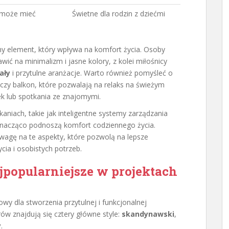
, może mieć
Świetne dla rodzin z dziećmi
ny element, który wpływa na komfort życia. Osoby
ć na minimalizm i jasne kolory, z kolei miłośnicy
ały
i przytulne aranżacje. Warto również pomyśleć o
 czy balkon, które pozwalają na relaks na świeżym
k lub spotkania ze znajomymi.
aniach, takie jak inteligentne systemy zarządzania
znacząco podnoszą komfort codziennego życia.
uwagę na te aspekty, które pozwolą na lepsze
cia i osobistych potrzeb.
ajpopularniejsze w projektach
wy dla stworzenia przytulnej i funkcjonalnej
ów znajdują się cztery główne style:
skandynawski
,
y
.