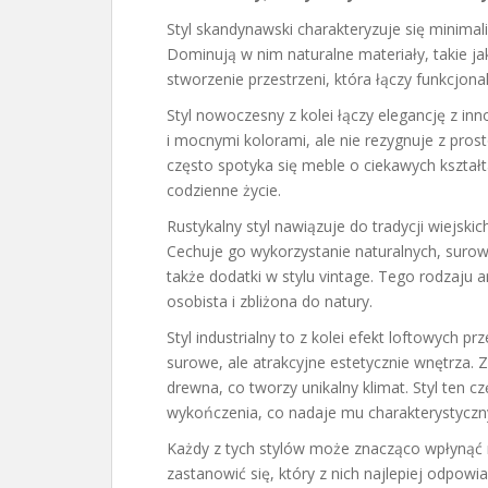
Styl skandynawski charakteryzuje się minimal
Dominują w nim naturalne materiały, takie ja
stworzenie przestrzeni, która łączy funkcjonal
Styl nowoczesny z kolei łączy elegancję z i
i mocnymi kolorami, ale nie rezygnuje z pros
często spotyka się meble o ciekawych kształt
codzienne życie.
Rustykalny styl nawiązuje do tradycji wiejski
Cechuje go wykorzystanie naturalnych, surow
także dodatki w stylu vintage. Tego rodzaju a
osobista i zbliżona do natury.
Styl industrialny to z kolei efekt loftowych 
surowe, ale atrakcyjne estetycznie wnętrza. 
drewna, co tworzy unikalny klimat. Styl ten 
wykończenia, co nadaje mu charakterystyczn
Każdy z tych stylów może znacząco wpłynąć 
zastanowić się, który z nich najlepiej odpo