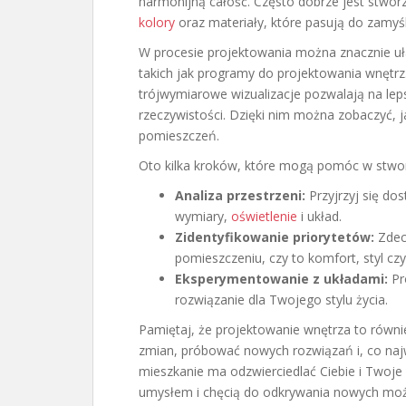
harmonijną całość. Często dobrze jest stworz
kolory
oraz materiały, które pasują do zamyś
W procesie projektowania można znacznie uła
takich jak programy do projektowania wnętrz
trójwymiarowe wizualizacje pozwalają na le
rzeczywistości. Dzięki nim można zobaczyć, 
pomieszczeń.
Oto kilka kroków, które mogą pomóc w stwor
Analiza przestrzeni:
Przyjrzyj się d
wymiary,
oświetlenie
i układ.
Zidentyfikowanie priorytetów:
Zdecy
pomieszczeniu, czy to komfort, styl cz
Eksperymentowanie z układami:
Pr
rozwiązanie dla Twojego stylu życia.
Pamiętaj, że projektowanie wnętrza to równi
zmian, próbować nowych rozwiązań i, co naj
mieszkanie ma odzwierciedlać Ciebie i Twoje
umysłem i chęcią do odkrywania nowych możl