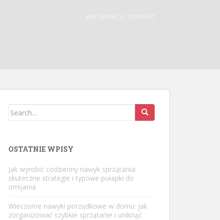
WSPÓŁPRACA I KONTAKT
Search
for:
OSTATNIE WPISY
Jak wyrobić codzienny nawyk sprzątania:
skuteczne strategie i typowe pułapki do
omijania
Wieczorne nawyki porządkowe w domu: jak
zorganizować szybkie sprzątanie i uniknąć