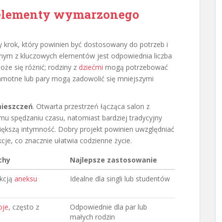
 elementy wymarzonego
 krok, który powinien być dostosowany do potrzeb i
nym z kluczowych elementów jest odpowiednia liczba
może się różnić; rodziny z
dziećmi
mogą potrzebować
 samotne lub pary mogą zadowolić się mniejszymi
mieszczeń
. Otwarta przestrzeń łącząca salon z
 spędzaniu czasu, natomiast bardziej tradycyjny
ększą intymność. Dobry projekt powinien uwzględniać
je, co znacznie ułatwia codzienne życie.
chy
Najlepsze zastosowanie
kcją
aneksu
Idealne dla singli lub studentów
oje
, często z
Odpowiednie dla par lub
małych rodzin