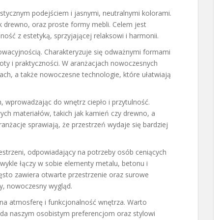
istycznym podejściem i jasnymi, neutralnymi kolorami.
k drewno, oraz proste formy mebli. Celem jest
ność z estetyką, sprzyjającej relaksowi i harmonii.
nnowacyjnością. Charakteryzuje się odważnymi formami
toty i praktyczności. W aranżacjach nowoczesnych
ach, a także nowoczesne technologie, które ułatwiają
ch, wprowadzając do wnętrz ciepło i przytulność.
ych materiałów, takich jak kamień czy drewno, a
ranżacje sprawiają, że przestrzeń wydaje się bardziej
przestrzeni, odpowiadający na potrzeby osób ceniących
Zwykle łączy w sobie elementy metalu, betonu i
często zawiera otwarte przestrzenie oraz surowe
y, nowoczesny wygląd.
na atmosferę i funkcjonalność wnętrza. Warto
wiada naszym osobistym preferencjom oraz stylowi