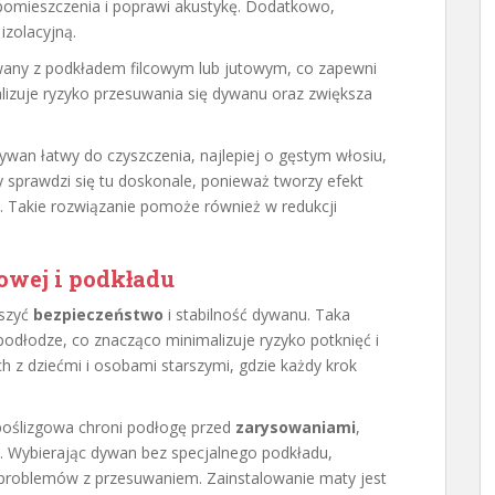
pomieszczenia i poprawi akustykę. Dodatkowo,
izolacyjną.
wany z podkładem filcowym lub jutowym, co zapewni
alizuje ryzyko przesuwania się dywanu oraz zwiększa
wan łatwy do czyszczenia, najlepiej o gęstym włosiu,
y sprawdzi się tu doskonale, ponieważ tworzy efekt
u. Takie rozwiązanie pomoże również w redukcji
owej i podkładu
kszyć
bezpieczeństwo
i stabilność dywanu. Taka
dłodze, co znacząco minimalizuje ryzyko potknięć i
 z dziećmi i osobami starszymi, gdzie każdy krok
oślizgowa chroni podłogę przed
zarysowaniami
,
 Wybierając dywan bez specjalnego podkładu,
ć problemów z przesuwaniem. Zainstalowanie maty jest