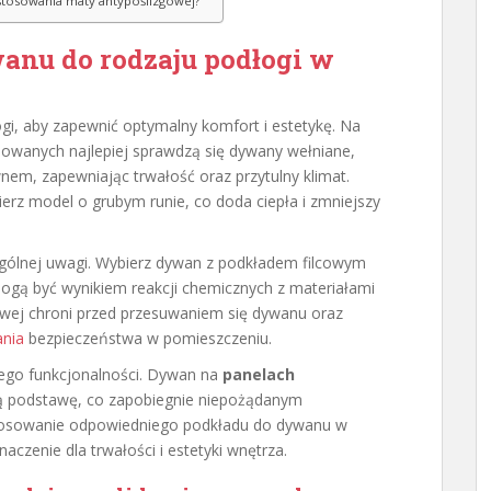
stosowania maty antypoślizgowej?
anu do rodzaju podłogi w
gi, aby zapewnić optymalny komfort i estetykę. Na
nowanych najlepiej sprawdzą się dywany wełniane,
nem, zapewniając trwałość oraz przytulny klimat.
ierz model o grubym runie, co doda ciepła i zmniejszy
gólnej uwagi. Wybierz dywan z podkładem filcowym
ogą być wynikiem reakcji chemicznych z materiałami
ej chroni przed przesuwaniem się dywanu oraz
ania
bezpieczeństwa w pomieszczeniu.
jego funkcjonalności. Dywan na
panelach
ą podstawę, co zapobiegnie niepożądanym
Stosowanie odpowiedniego podkładu do dywanu w
czenie dla trwałości i estetyki wnętrza.