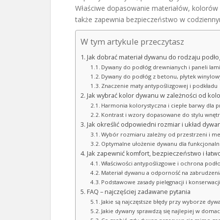
Właściwe dopasowanie materiałów, kolorów i 
także zapewnia bezpieczeństwo w codzienny
W tym artykule przeczytasz
Jak dobrać materiał dywanu do rodzaju podłog
Dywany do podłóg drewnianych i paneli la
Dywany do podłóg z betonu, płytek winylow
Znaczenie maty antypoślizgowej i podkładu
Jak wybrać kolor dywanu w zależności od kolor
Harmonia kolorystyczna i ciepłe barwy dla p
Kontrast i wzory dopasowane do stylu wnęt
Jak określić odpowiedni rozmiar i układ dywa
Wybór rozmiaru zależny od przestrzeni i me
Optymalne ułożenie dywanu dla funkcjonalnoś
Jak zapewnić komfort, bezpieczeństwo i łatw
Właściwości antypoślizgowe i ochrona podło
Materiał dywanu a odporność na zabrudzenia
Podstawowe zasady pielęgnacji i konserwacj
FAQ – najczęściej zadawane pytania
Jakie są najczęstsze błędy przy wyborze dywa
Jakie dywany sprawdzą się najlepiej w domac