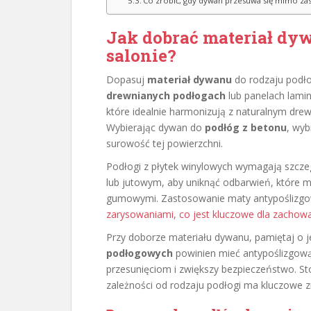
Co zrobić, gdy dywan przesuwa się mimo za
Jak dobrać materiał dyw
salonie?
Dopasuj
materiał dywanu
do rodzaju podło
drewnianych podłogach
lub panelach lami
które idealnie harmonizują z naturalnym drew
Wybierając dywan do
podłóg z betonu
, wyb
surowość tej powierzchni.
Podłogi z płytek winylowych wymagają szcze
lub jutowym, aby uniknąć odbarwień, które m
gumowymi. Zastosowanie maty antypoślizgow
zarysowaniami, co jest kluczowe dla zachow
Przy doborze materiału dywanu, pamiętaj o 
podłogowych
powinien mieć antypoślizgow
przesunięciom i zwiększy bezpieczeństwo. 
zależności od rodzaju podłogi ma kluczowe zna