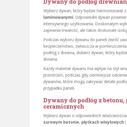
Dywany do podłóg drewnian
Wybierz dywan, który będzie harmonizował 
laminowanymi
. Odpowiedni dywan powinie
intensywnego użytkowania. Doskonałym wy
zapewnia trwałość, ale także doskonale izoluj
Podczas wyboru dywanu do paneli zwróć uw
bezpieczeństwo, zwłaszcza w pomieszczeniach,
podłóg z drewna, dobierz dywan, który będzi
drewna.
Każdy materiał dywanu ma wpływ na styl wnę
przestrzeń, podczas gdy ciemniejsze odcieni
dywanów, które mogą zakrywać detale podłog
przypadku paneli.
Dywany do podłóg z betonu,
ceramicznych
Wybierz dywan o odpowiednich właściwościa
surowym betonie
,
płytkach winylowych
i