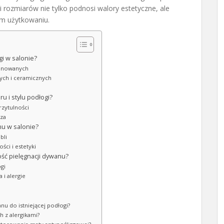
rozmiarów nie tylko podnosi walory estetyczne, ale
m użytkowaniu.
i w salonie?
minowanych
ych i ceramicznych
u i stylu podłogi?
rzytulności
rza
nu w salonie?
bli
ci i estetyki
ość pielęgnacji dywanu?
gi
 i alergie
i
nu do istniejącej podłogi?
h z alergikami?