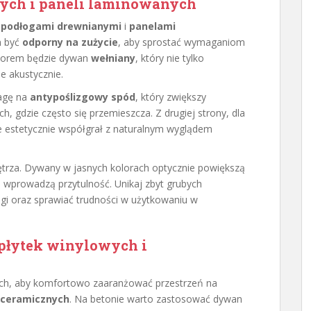
ych i paneli laminowanych
z
podłogami drewnianymi
i
panelami
n być
odporny na zużycie
, aby sprostać wymaganiom
borem będzie dywan
wełniany
, który nie tylko
e akustycznie.
agę na
antypoślizgowy spód
, który zwiększy
 gdzie często się przemieszcza. Z drugiej strony, dla
e estetycznie współgrał z naturalnym wyglądem
trza. Dywany w jasnych kolorach optycznie powiększą
e wprowadzą przytulność. Unikaj zbyt grubych
i oraz sprawiać trudności w użytkowaniu w
 płytek winylowych i
ch, aby komfortowo zaaranżować przestrzeń na
ceramicznych
. Na betonie warto zastosować dywan