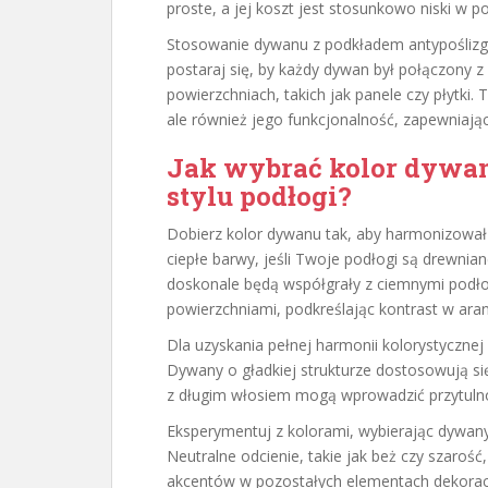
proste, a jej koszt jest stosunkowo niski w p
Stosowanie dywanu z podkładem antypoślizgo
postaraj się, by każdy dywan był połączony 
powierzchniach, takich jak panele czy płytki.
ale również jego funkcjonalność, zapewniają
Jak wybrać kolor dywanu
stylu podłogi?
Dobierz kolor dywanu tak, aby harmonizował 
ciepłe barwy, jeśli Twoje podłogi są drewnian
doskonale będą współgrały z ciemnymi podłog
powierzchniami, podkreślając kontrast w aran
Dla uzyskania pełnej harmonii kolorystycznej
Dywany o gładkiej strukturze dostosowują s
z długim włosiem mogą wprowadzić przytulno
Eksperymentuj z kolorami, wybierając dywany
Neutralne odcienie, takie jak beż czy szaroś
akcentów w pozostałych elementach dekorac