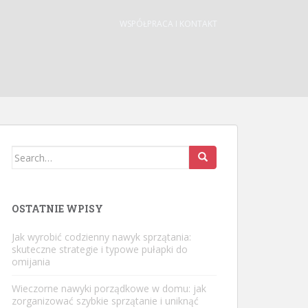
WSPÓŁPRACA I KONTAKT
Search
for:
OSTATNIE WPISY
Jak wyrobić codzienny nawyk sprzątania:
skuteczne strategie i typowe pułapki do
omijania
Wieczorne nawyki porządkowe w domu: jak
zorganizować szybkie sprzątanie i uniknąć