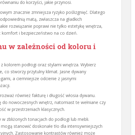
orównaniu do korzyści, jakie przynosi.
wym znacznie zmniejsza ryzyko poślizgnięć. Dlatego
z odpowiednią matą, zwłaszcza na gładkich
 Takie rozwiązanie poprawi nie tylko estetykę wnętrza,
c komfort i bezpieczeństwo na co dzień.
 w zależności od koloru i
z kolorem podłogi oraz stylami wnętrza. Wybierz
e, co stworzy przytulny klimat. Jasne dywany
ami, a ciemniejsze odcienie z jasnymi
żacji.
 rozważ również fakturę i długość włosia dywanu.
ię do nowoczesnych wnętrz, natomiast te wełniane czy
ść w przestrzeniach klasycznych.
 w zbliżonych tonacjach do podłogi lub mebli.
ć, mogą stanowić doskonałe tło dla intensywniejszych
yjnych. Zastosowanie kontrastów również może