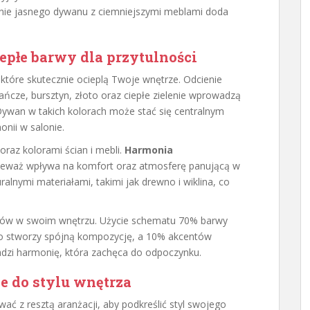
nie jasnego dywanu z ciemniejszymi meblami doda
epłe barwy dla przytulności
 które skutecznie ocieplą Twoje wnętrze. Odcienie
ńcze, bursztyn, złoto oraz ciepłe zielenie wprowadzą
. Dywan w takich kolorach może stać się centralnym
onii w salonie.
raz kolorami ścian i mebli.
Harmonia
ieważ wpływa na komfort oraz atmosferę panującą w
ralnymi materiałami, takimi jak drewno i wiklina, co
lorów w swoim wnętrzu. Użycie schematu 70% barwy
go stworzy spójną kompozycję, a 10% akcentów
dzi harmonię, która zachęca do odpoczynku.
e do stylu wnętrza
ć z resztą aranżacji, aby podkreślić styl swojego