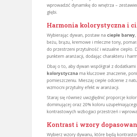
wprowadzić dynamikę do wnętrza – zestawie
głębi.
Harmonia kolorystyczna i ci
Wybierając dywan, postaw na
ciepłe barwy
,
beżu, brązu, kremowe i mleczne tony, pomara
do przestrzeni przytulność i wizualne ciepło
punktem aranżacji, dodając charakteru i harm
Dbaj o to, aby dywan współgrał z dodatkami o
kolorystyczna
ma kluczowe znaczenie, pon
pomieszczeniu. Mieszaj ciepłe odcienie z natu
wzmocni przytulny efekt w aranżacji.
Staraj się również uwzględnić proporcje ko
dominującej oraz 20% koloru uzupełniające
kontrastowych wzbogaci przestrzeń i wprowa
Kontrast i wzory dopasowan
Wybierz wzory dywanu, które będą kontrastowa