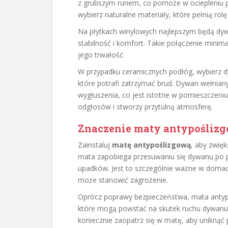
z grubszym runem, co pomoże w ociepleniu 
wybierz naturalne materiały, które pełnią rolę 
Na płytkach winylowych najlepszym będą dy
stabilność i komfort. Takie połączenie minim
jego trwałość.
W przypadku ceramicznych podłóg, wybierz dy
które potrafi zatrzymać brud. Dywan wełnian
wygłuszenia, co jest istotne w pomieszczeni
odgłosów i stworzy przytulną atmosferę.
Znaczenie maty antypoślizg
Zainstaluj
matę antypoślizgową
, aby zwię
mata zapobiega przesuwaniu się dywanu po po
upadków. Jest to szczególnie ważne w domach
może stanowić zagrożenie.
Oprócz poprawy bezpieczeństwa, mata antyp
które mogą powstać na skutek ruchu dywanu.
koniecznie zaopatrz się w matę, aby unikną