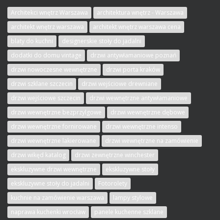
Architekci wnętrz Warszawa
architektura wnętrz - Warszawa
architekt wnętrz warszawa
architekt wnętrz warszawa cena
blaty do kuchni
designerskie stoły do jadalni
dodatki do domu vintage
drzwi antywłamaniowe poznań
drzwi nowoczesne wewnętrzne
drzwi porta kraków
drzwi szklane szczecin
drzwi wejściowe drewniane
drzwi wejściowe szczecin
drzwi wewnętrzne antywłamaniowe
drzwi wewnętrzne bezprzylgowe
drzwi wewnętrzne dębowe
drzwi wewnętrzne fornirowane
drzwi wewnętrzne intenso
drzwi wewnętrzne lakierowane
drzwi wewnętrzne na zamówienie
drzwi wikęd katalog
drzwi zewnętrzne winchester
ekskluzywne drzwi wewnętrzne
ekskluzywne stoły
ekskluzywne stoły do jadalni
Fotorolety
kuchnie na zamówienie warszawa
lampy stylowe
naprawa kuchenki wrocław
panele kuchenne szklane