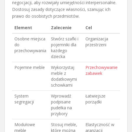
negocjacji, aby rozwijały umiejętności interpersonalne.
Dostosuj zasady dotyczące własności, szanując ich
prawo do osobistych przedmiotów.
Element
Zalecenie
Cel
Osobne miejsca
Stwórz szafki i
Organizacja
do
pojemniki dla
przestrzeni
przechowywania
każdego
dziecka
Pojemne meble
Wykorzystaj
Przechowywanie
meble z
zabawek
dodatkowymi
schowkami
System
Wprowadź
Łatwiejsze
segregacji
podpisane
porządki
pudełka na
przybory
Modułowe
Stosuj meble,
Elastyczność w
meble
które można
aranżacji