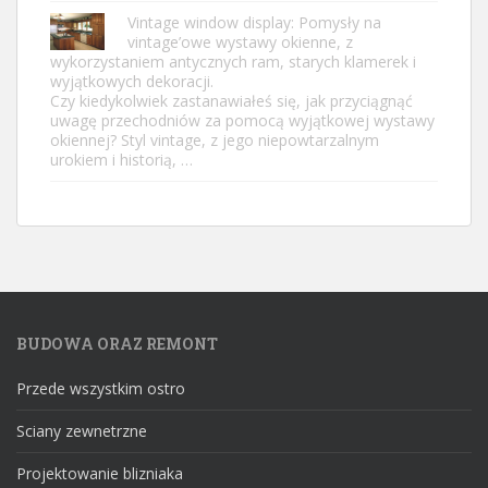
Vintage window display: Pomysły na
vintage’owe wystawy okienne, z
wykorzystaniem antycznych ram, starych klamerek i
wyjątkowych dekoracji.
Czy kiedykolwiek zastanawiałeś się, jak przyciągnąć
uwagę przechodniów za pomocą wyjątkowej wystawy
okiennej? Styl vintage, z jego niepowtarzalnym
urokiem i historią, …
BUDOWA ORAZ REMONT
Przede wszystkim ostro
Sciany zewnetrzne
Projektowanie blizniaka