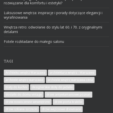
rozwiązanie dla komfortu i estetyki?
Luksusowe wnętrza: inspiracje i porady dotyczące elegancji i
wyrafinowania
Wnętrza retro: odwołanie do stylu lat 60. i 70. z oryginalnymi
detalami
Fotele rozkładane do małego salonu
TAGI
Architekci wnętrz Warszawa
architektura wnętrz - Warszawa
architekt wnętrz warszawa
architekt wnętrz warszawa cena
blaty do kuchni
designerskie stoły do jadalni
dodatki do domu vintage
drzwi antywłamaniowe poznań
drzwi nowoczesne wewnętrzne
drzwi porta kraków
drzwi szklane szczecin
drzwi wejściowe drewniane