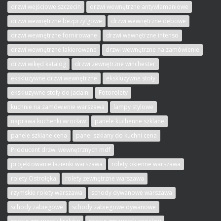
drzwi wejściowe szczecin
drzwi wewnętrzne antywłamaniowe
drzwi wewnętrzne bezprzylgowe
drzwi wewnętrzne dębowe
drzwi wewnętrzne fornirowane
drzwi wewnętrzne intenso
drzwi wewnętrzne lakierowane
drzwi wewnętrzne na zamówienie
drzwi wikęd katalog
drzwi zewnętrzne winchester
ekskluzywne drzwi wewnętrzne
ekskluzywne stoły
ekskluzywne stoły do jadalni
Fotorolety
kuchnie na zamówienie warszawa
lampy stylowe
naprawa kuchenki wrocław
panele kuchenne szklane
panele szklane cena
panel szklany do kuchni cena
Producent drzwi wewnętrznych mdf
projektowanie łazienki warszawa
rolety okienne warszawa
rolety Ostrołęka
rolety zewnętrzne warszawa
rzymskie rolety warszawa
schody dywanowe warszawa
schody zabiegowe
schody zabiegowe dywanowe