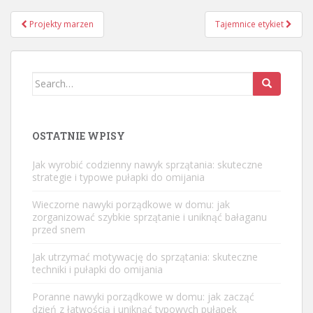
Nawigacja
Projekty marzen
Tajemnice etykiet
wpisu
Search
for:
OSTATNIE WPISY
Jak wyrobić codzienny nawyk sprzątania: skuteczne
strategie i typowe pułapki do omijania
Wieczorne nawyki porządkowe w domu: jak
zorganizować szybkie sprzątanie i uniknąć bałaganu
przed snem
Jak utrzymać motywację do sprzątania: skuteczne
techniki i pułapki do omijania
Poranne nawyki porządkowe w domu: jak zacząć
dzień z łatwością i uniknąć typowych pułapek