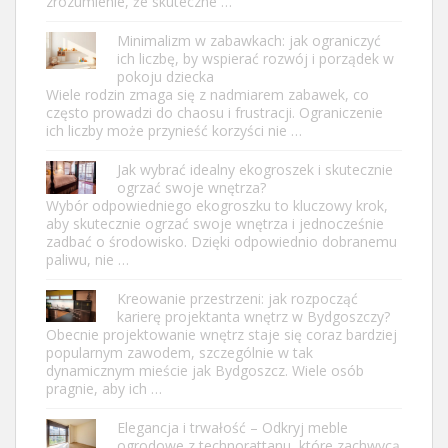
zrozumienie, że skuteczne …
Minimalizm w zabawkach: jak ograniczyć
ich liczbę, by wspierać rozwój i porządek w
pokoju dziecka
Wiele rodzin zmaga się z nadmiarem zabawek, co
często prowadzi do chaosu i frustracji. Ograniczenie
ich liczby może przynieść korzyści nie …
Jak wybrać idealny ekogroszek i skutecznie
ogrzać swoje wnętrza?
Wybór odpowiedniego ekogroszku to kluczowy krok,
aby skutecznie ogrzać swoje wnętrza i jednocześnie
zadbać o środowisko. Dzięki odpowiednio dobranemu
paliwu, nie …
Kreowanie przestrzeni: jak rozpocząć
karierę projektanta wnętrz w Bydgoszczy?
Obecnie projektowanie wnętrz staje się coraz bardziej
popularnym zawodem, szczególnie w tak
dynamicznym mieście jak Bydgoszcz. Wiele osób
pragnie, aby ich …
Elegancja i trwałość – Odkryj meble
ogrodowe z technorattanu, które zachwycą