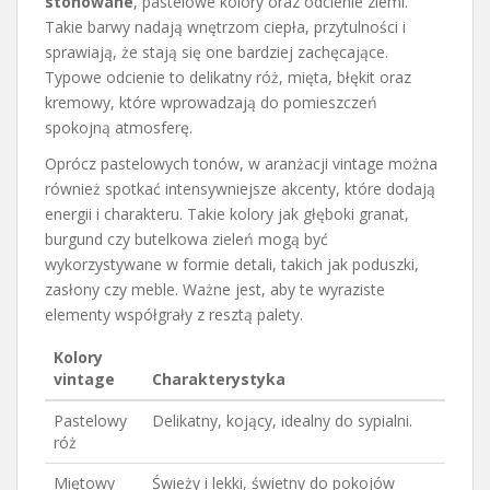
stonowane
, pastelowe kolory oraz odcienie ziemi.
Takie barwy nadają wnętrzom ciepła, przytulności i
sprawiają, że stają się one bardziej zachęcające.
Typowe odcienie to delikatny róż, mięta, błękit oraz
kremowy, które wprowadzają do pomieszczeń
spokojną atmosferę.
Oprócz pastelowych tonów, w aranżacji vintage można
również spotkać intensywniejsze akcenty, które dodają
energii i charakteru. Takie kolory jak głęboki granat,
burgund czy butelkowa zieleń mogą być
wykorzystywane w formie detali, takich jak poduszki,
zasłony czy meble. Ważne jest, aby te wyraziste
elementy współgrały z resztą palety.
Kolory
vintage
Charakterystyka
Pastelowy
Delikatny, kojący, idealny do sypialni.
róż
Miętowy
Świeży i lekki, świetny do pokojów