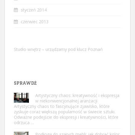
styczeń 2014
czerwiec 2013
Studio wnętrz – urządzamy pod klucz Poznań
SPRAWDŹ
Artystyczny chaos: kreatywność i ekspresja
w niekonwencjonalnej aranżacji
Artystyczny chaos to fascynujące zjawisko, które
zyskuje coraz większą popularność w świecie sztuki.
Odważne podejście do ekspresji i kreatywności, które
odrzuca …
Podłoga do szarych mebli: jak dobrać kolor