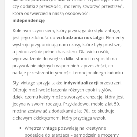
czy dodatki z przeszłości, możemy stworzyć przestrzeń,
która odzwierciedla naszą osobowość i
independencję
.
Kolejnym czynnikiem, który przyciąga do stylu vintage,
jest jego zdolność do
wzbudzania nostalgii
. Elementy
wystroju przypominają nam czasy, które były prostsze,
a jednocześnie pełne charakteru. Dla wielu osób,
wprowadzenie do wnętrza kilku staroci to sposób na
przywołanie pięknych wspomnień z przeszłości, co
nadaje przestrzeni intymności i emocjonalnego ładunku.
Styl vintage sprzyja także
indywidualizacji
przestrzeni.
Oferuje możliwość łączenia różnych epok i stylów,
dzięki czemu każdy może stworzyć aranżację, która jest
jedyna w swoim rodzaju. Przykładowo, meble z lat 50.
można zestawiać z dodatkami z lat 70., co skutkuje
ciekawym eklektyzmem, który przyciąga wzrok.
Wnętrza vintage pozwalają na kreatywne
podejście do aranżacji – samodzielnie możemy