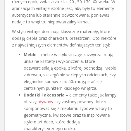
różnych epok, zwłaszcza z lat 20., 50. i 70. XX wieku. W
aranżacjach vintage istotne jest, aby były to elementy
autentyczne lub starannie odwzorowane, ponieważ
nadaje to wnętrzu niepowtarzalny klimat.
W stylu vintage dominują klasyczne materiały, które
dodają ciepła oraz charakteru przestrzeni. Oto niektóre
z najważniejszych elementów definiujących ten styl:
Meble
– meble w stylu vintage zazwyczaj mają
unikalne kształty i wykończenia, które
odzwierciedlają epokę, z której pochodzą. Meble
z drewna, szczególnie w ciepłych odcieniach, czy
eleganckie kanapy z lat 50. mogą stać się
centralnym punktem każdego wnętrza.
Dodatki i akcesoria
– elementy takie jak lampy,
obrazy,
dywany
czy zasłony powinny dobrze
komponować się z meblami. Typowe wzory to
geometryczne, kwiatowe oraz te inspirowane
stylem art deco, które dodają
charakterystycznego uroku.