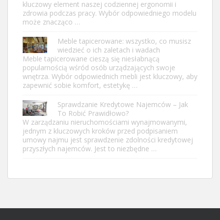
kluczowy element naszej codziennej ergonomii i
zdrowia podczas pracy. Wybór odpowiedniego modelu
może znacząco …
Meble tapicerowane: wszystko, co musisz
wiedzieć o ich zaletach i wadach
Meble tapicerowane cieszą się niesłabnącą
popularnością wśród osób urządzających swoje
wnętrza. Wybór odpowiednich mebli jest kluczowy, aby
zapewnić sobie komfort, estetykę …
Sprawdzanie Kredytowe Najemców – Jak
To Robić Prawidłowo?
W zarządzaniu nieruchomościami wynajmowanymi,
jednym z kluczowych kroków przed podpisaniem
umowy najmu jest sprawdzenie zdolności kredytowej
przyszłych najemców. Jest to niezbędne …