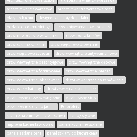
Architekci wnętrz Warszawa
architektura wnętrz - Warszawa
architekt wnętrz warszawa
architekt wnętrz warszawa cena
blaty do kuchni
designerskie stoły do jadalni
dodatki do domu vintage
drzwi antywłamaniowe poznań
drzwi nowoczesne wewnętrzne
drzwi porta kraków
drzwi szklane szczecin
drzwi wejściowe drewniane
drzwi wejściowe szczecin
drzwi wewnętrzne antywłamaniowe
drzwi wewnętrzne bezprzylgowe
drzwi wewnętrzne dębowe
drzwi wewnętrzne fornirowane
drzwi wewnętrzne intenso
drzwi wewnętrzne lakierowane
drzwi wewnętrzne na zamówienie
drzwi wikęd katalog
drzwi zewnętrzne winchester
ekskluzywne drzwi wewnętrzne
ekskluzywne stoły
ekskluzywne stoły do jadalni
Fotorolety
kuchnie na zamówienie warszawa
lampy stylowe
naprawa kuchenki wrocław
panele kuchenne szklane
panele szklane cena
panel szklany do kuchni cena