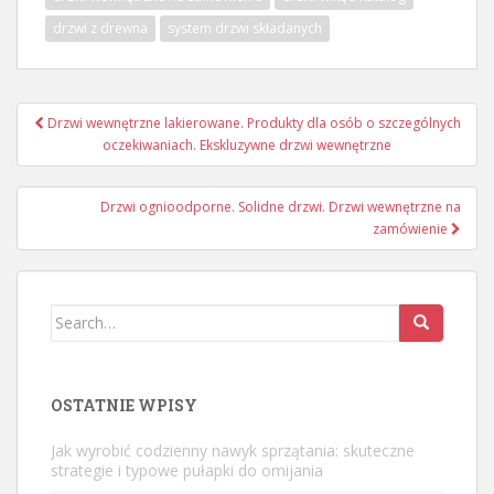
drzwi z drewna
system drzwi składanych
Nawigacja
Drzwi wewnętrzne lakierowane. Produkty dla osób o szczególnych
wpisu
oczekiwaniach. Ekskluzywne drzwi wewnętrzne
Drzwi ognioodporne. Solidne drzwi. Drzwi wewnętrzne na
zamówienie
Search
for:
OSTATNIE WPISY
Jak wyrobić codzienny nawyk sprzątania: skuteczne
strategie i typowe pułapki do omijania