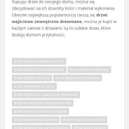
Kupując drzwi do swojego domu, można się
zdecydować na ich dowolny kolor i materiał wykonania.
Obecnie największą popularnością cieszą się
drzwi
wejściowe zewnętrzne drewniane
, można je kupić w
każdym salonie z drzwiami. Są to solidne drzwi, które
dodają domom przytulności.
drzwi antywłamaniowe poznań
drzwi nowoczesne wewnętrzne
drzwi porta wewnętrzne
drzwi szklane szczecin
drzwi wejściowe drewniane
drzwi wejściowe szczecin
drzwi wejściowe zewnętrzne drewniane
drzwi wewnętrzne antywłamaniowe
drzwi wewnętrzne bezprzylgowe
drzwi wewnętrzne dębowe
drzwi wewnętrzne intenso
drzwi wewnętrzne na zamówienie
drzwi wikęd katalog