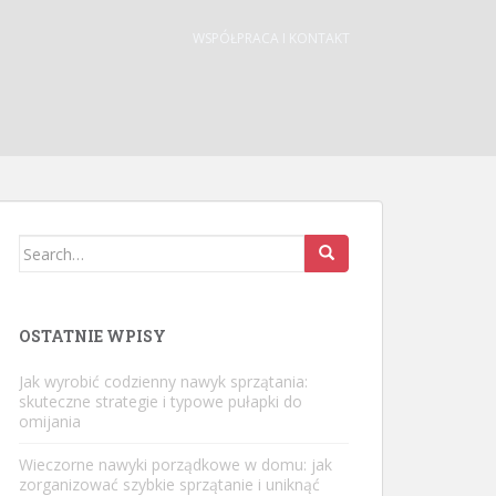
WSPÓŁPRACA I KONTAKT
Search
for:
OSTATNIE WPISY
Jak wyrobić codzienny nawyk sprzątania:
skuteczne strategie i typowe pułapki do
omijania
Wieczorne nawyki porządkowe w domu: jak
zorganizować szybkie sprzątanie i uniknąć