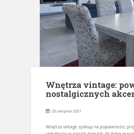
Wnętrza vintage: pow
nostalgicznych akc
20 sierpnia 2021
Wnętrza vintage zyskują na popularności, przy
unikalności w swoich domach. W dobie masow