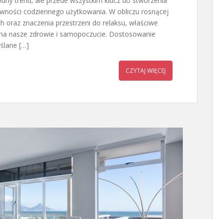
odny trend, ale przede wszystkim klucz do stworzenia
tywności codziennego użytkowania. W obliczu rosnącej
 oraz znaczenia przestrzeni do relaksu, właściwe
na nasze zdrowie i samopoczucie. Dostosowanie
ślane […]
CZYTAJ WIĘCEJ