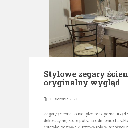
Stylowe zegary ścien
oryginalny wygląd
16 sierpnia 2021
Zegary ścienne to nie tylko praktyczne urząd
dekoracyjne, które potrafią odmienić charakt
estetyka odgrywa kluczową rolę w aranżacji p