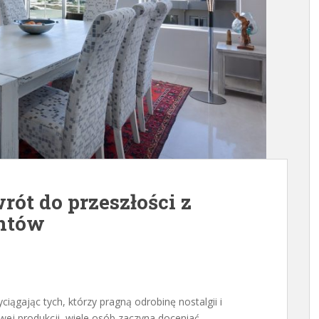
rót do przeszłości z
entów
ciągając tych, którzy pragną odrobinę nostalgii i
ej produkcji, wiele osób zaczyna doceniać