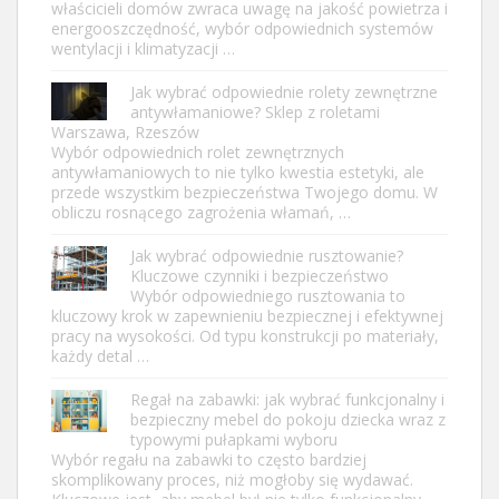
właścicieli domów zwraca uwagę na jakość powietrza i
energooszczędność, wybór odpowiednich systemów
wentylacji i klimatyzacji …
Jak wybrać odpowiednie rolety zewnętrzne
antywłamaniowe? Sklep z roletami
Warszawa, Rzeszów
Wybór odpowiednich rolet zewnętrznych
antywłamaniowych to nie tylko kwestia estetyki, ale
przede wszystkim bezpieczeństwa Twojego domu. W
obliczu rosnącego zagrożenia włamań, …
Jak wybrać odpowiednie rusztowanie?
Kluczowe czynniki i bezpieczeństwo
Wybór odpowiedniego rusztowania to
kluczowy krok w zapewnieniu bezpiecznej i efektywnej
pracy na wysokości. Od typu konstrukcji po materiały,
każdy detal …
Regał na zabawki: jak wybrać funkcjonalny i
bezpieczny mebel do pokoju dziecka wraz z
typowymi pułapkami wyboru
Wybór regału na zabawki to często bardziej
skomplikowany proces, niż mogłoby się wydawać.