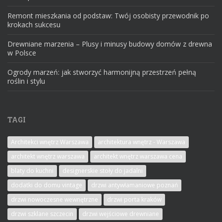
Remont mieszkania od podstaw: Twój osobisty przewodnik po
krokach sukcesu
Drewniane marzenia – Plusy i minusy budowy domów z drewna
w Polsce
Ogrody marzeń: jak stworzyć harmonijną przestrzeń pełną
roślin i stylu
TAGI
Architekci wnętrz Warszawa
architektura wnętrz - Warszawa
architekt wnętrz warszawa
architekt wnętrz warszawa cena
blaty do kuchni
designerskie stoły do jadalni
dodatki do domu vintage
drzwi antywłamaniowe poznań
drzwi nowoczesne wewnętrzne
drzwi porta kraków
drzwi szklane szczecin
drzwi wejściowe drewniane