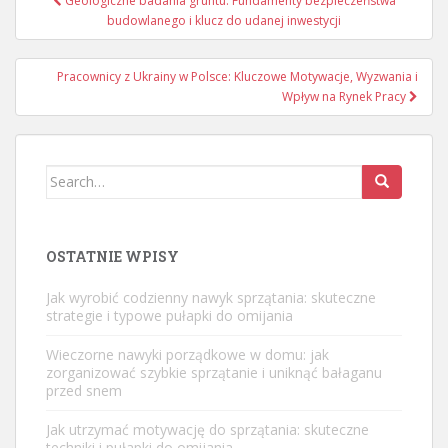
Geologiczne badania gruntu: Fundamenty bezpieczeństwa
wpisu
budowlanego i klucz do udanej inwestycji
Pracownicy z Ukrainy w Polsce: Kluczowe Motywacje, Wyzwania i
Wpływ na Rynek Pracy
Search
for:
OSTATNIE WPISY
Jak wyrobić codzienny nawyk sprzątania: skuteczne
strategie i typowe pułapki do omijania
Wieczorne nawyki porządkowe w domu: jak
zorganizować szybkie sprzątanie i uniknąć bałaganu
przed snem
Jak utrzymać motywację do sprzątania: skuteczne
techniki i pułapki do omijania