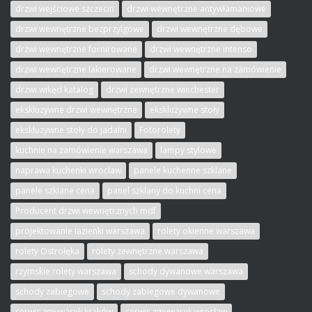
drzwi wejściowe szczecin
drzwi wewnętrzne antywłamaniowe
drzwi wewnętrzne bezprzylgowe
drzwi wewnętrzne dębowe
drzwi wewnętrzne fornirowane
drzwi wewnętrzne intenso
drzwi wewnętrzne lakierowane
drzwi wewnętrzne na zamówienie
drzwi wikęd katalog
drzwi zewnętrzne winchester
ekskluzywne drzwi wewnętrzne
ekskluzywne stoły
ekskluzywne stoły do jadalni
Fotorolety
kuchnie na zamówienie warszawa
lampy stylowe
naprawa kuchenki wrocław
panele kuchenne szklane
panele szklane cena
panel szklany do kuchni cena
Producent drzwi wewnętrznych mdf
projektowanie łazienki warszawa
rolety okienne warszawa
rolety Ostrołęka
rolety zewnętrzne warszawa
rzymskie rolety warszawa
schody dywanowe warszawa
schody zabiegowe
schody zabiegowe dywanowe
serwis zmywarek kraków
serwis zmywarek wrocław