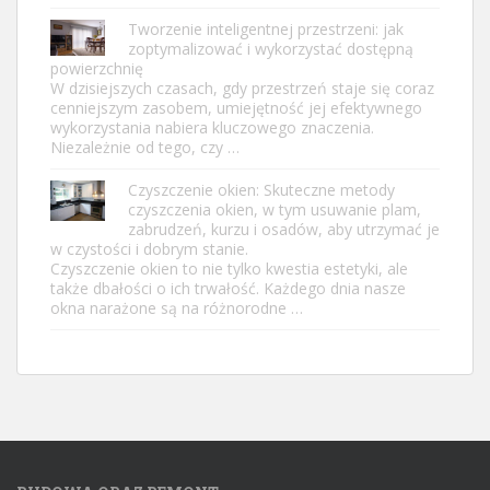
Tworzenie inteligentnej przestrzeni: jak
zoptymalizować i wykorzystać dostępną
powierzchnię
W dzisiejszych czasach, gdy przestrzeń staje się coraz
cenniejszym zasobem, umiejętność jej efektywnego
wykorzystania nabiera kluczowego znaczenia.
Niezależnie od tego, czy …
Czyszczenie okien: Skuteczne metody
czyszczenia okien, w tym usuwanie plam,
zabrudzeń, kurzu i osadów, aby utrzymać je
w czystości i dobrym stanie.
Czyszczenie okien to nie tylko kwestia estetyki, ale
także dbałości o ich trwałość. Każdego dnia nasze
okna narażone są na różnorodne …