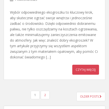
Wybór odpowiedniego ekogroszku to kluczowy krok,
aby skutecznie ogrzać swoje wnętrza i jednocześnie
zadbać o środowisko. Dzięki odpowiednio dobranemu
paliwu, nie tylko oszczędzamy na kosztach ogrzewania,
ale także minimalizujemy zanieczyszczenia emitowane
do atmosfery. Jak więc znaleźć dobry ekogroszek? W
tym artykule przyjrzymy się wszystkim aspektom
związanym z tym materiałem opałowym, aby pomóc Ci
dokonać świadomego […]
CZYTAJ WIĘCEJ
STRONICOWANIE
1
2
OLDER POSTS
WPISÓW