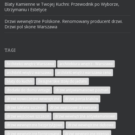
Blaty Kamienne w Twojej Kuchni: Przewodnik po Wyborze,
Utrzymaniu i Estetyce
Drzwi wewnętrzne Polskone. Renomowany producent drzwi.
Drzwi pol skone Warszawa
TAGI
Architekci wnętrz Warszawa
architektura wnętrz - Warszawa
architekt wnętrz warszawa
architekt wnętrz warszawa cena
blaty do kuchni
designerskie stoły do jadalni
dodatki do domu vintage
drzwi antywłamaniowe poznań
drzwi nowoczesne wewnętrzne
drzwi porta kraków
drzwi szklane szczecin
drzwi wejściowe drewniane
drzwi wejściowe szczecin
drzwi wewnętrzne antywłamaniowe
drzwi wewnętrzne bezprzylgowe
drzwi wewnętrzne dębowe
drzwi wewnętrzne fornirowane
drzwi wewnętrzne intenso