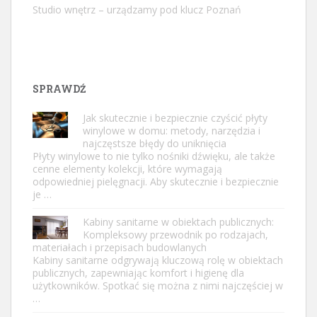
Studio wnętrz – urządzamy pod klucz Poznań
SPRAWDŹ
Jak skutecznie i bezpiecznie czyścić płyty
winylowe w domu: metody, narzędzia i
najczęstsze błędy do uniknięcia
Płyty winylowe to nie tylko nośniki dźwięku, ale także
cenne elementy kolekcji, które wymagają
odpowiedniej pielęgnacji. Aby skutecznie i bezpiecznie
je …
Kabiny sanitarne w obiektach publicznych:
Kompleksowy przewodnik po rodzajach,
materiałach i przepisach budowlanych
Kabiny sanitarne odgrywają kluczową rolę w obiektach
publicznych, zapewniając komfort i higienę dla
użytkowników. Spotkać się można z nimi najczęściej w
…