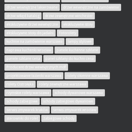
drzwi wewnętrzne lakierowane
drzwi wewnętrzne na zamówienie
drzwi wikęd katalog
drzwi zewnętrzne winchester
ekskluzywne drzwi wewnętrzne
ekskluzywne stoły
ekskluzywne stoły do jadalni
Fotorolety
kuchnie na zamówienie warszawa
lampy stylowe
naprawa kuchenki wrocław
panele kuchenne szklane
panele szklane cena
panel szklany do kuchni cena
Producent drzwi wewnętrznych mdf
projektowanie łazienki warszawa
rolety okienne warszawa
rolety Ostrołęka
rolety zewnętrzne warszawa
rzymskie rolety warszawa
schody dywanowe warszawa
schody zabiegowe
schody zabiegowe dywanowe
serwis zmywarek kraków
serwis zmywarek wrocław
sterowniki do rolet
zabiegowe schody