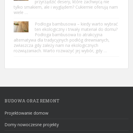
przyrządzić desery, które zachwycą nie
tylko smakiem, ale i wyglądem? Cukiernie oferują nam
wiele …
Podłoga bambusowa – kiedy warto wybrać
ten ekologiczny i trwały materiał do domu?
Podłoga bambusowa to atrakcyjna
alternatywa dla tradycyjnych podłóg drewnianych,
zwłaszcza gdy zależy nam na ekologicznych
rozwiązaniach. Warto rozważyć jej wybór, gdy …
BUDOWA ORAZ REMONT
Projektowanie domow
Domy nowoczesne projekty