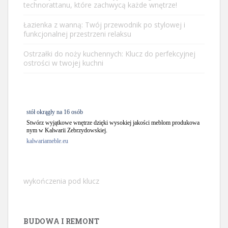
technorattanu, które zachwycą każde wnętrze!
Łazienka z wanną: Twój przewodnik po stylowej i
funkcjonalnej przestrzeni relaksu
Ostrzałki do noży kuchennych: Klucz do perfekcyjnej
ostrości w twojej kuchni
stół okrągły na 16 osób
Stwórz wyjątkowe wnętrze dzięki wysokiej jakości meblom produkowa
nym w Kalwarii Zebrzydowskiej.
kalwariameble.eu
wykończenia pod klucz
BUDOWA I REMONT