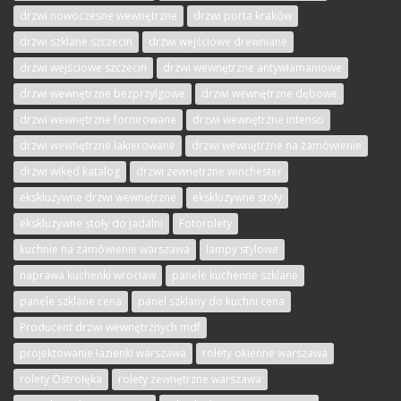
drzwi nowoczesne wewnętrzne
drzwi porta kraków
drzwi szklane szczecin
drzwi wejściowe drewniane
drzwi wejściowe szczecin
drzwi wewnętrzne antywłamaniowe
drzwi wewnętrzne bezprzylgowe
drzwi wewnętrzne dębowe
drzwi wewnętrzne fornirowane
drzwi wewnętrzne intenso
drzwi wewnętrzne lakierowane
drzwi wewnętrzne na zamówienie
drzwi wikęd katalog
drzwi zewnętrzne winchester
ekskluzywne drzwi wewnętrzne
ekskluzywne stoły
ekskluzywne stoły do jadalni
Fotorolety
kuchnie na zamówienie warszawa
lampy stylowe
naprawa kuchenki wrocław
panele kuchenne szklane
panele szklane cena
panel szklany do kuchni cena
Producent drzwi wewnętrznych mdf
projektowanie łazienki warszawa
rolety okienne warszawa
rolety Ostrołęka
rolety zewnętrzne warszawa