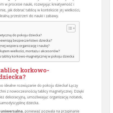
em w procesie nauki, rozwijając kreatywność i
ie, jak dobrać tablicę w kontekście jej wielkości,
ealną przestrzeń do nauki i zabawy.
etyczną do pokoju dziecka?
apewniają bezpieczeństwo dziecka?
nej wspiera organizację i naukę?
kątem wielkości, montażu i akcesoriów?
u tablicy korkowo-magnetycznej w pokoju dziecka
tablicę korkowo-
dziecka?
ko idealne rozwiązanie do pokoju dziecka! Łączy
chni z nowoczesnością tablicy magnetycznej. Dzięki
nież dekoracyjną, umożliwiając organizację notatek,
samodyscyplinę dziecka.
e
uniwersalna
, ponieważ pozwala na przypinanie