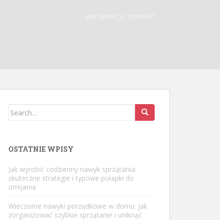
WSPÓŁPRACA I KONTAKT
Search
for:
OSTATNIE WPISY
Jak wyrobić codzienny nawyk sprzątania:
skuteczne strategie i typowe pułapki do
omijania
Wieczorne nawyki porządkowe w domu: jak
zorganizować szybkie sprzątanie i uniknąć