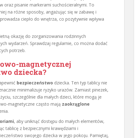
w oraz pisanie markerami suchościeralnymi. To
niej na różne sposoby, angażując się w zabawę i
wprowadza ciepło do wnętrza, co pozytywnie wpływa
wietną okazję do zorganizowania rodzinnych
ych wydarzeń. Sprawdzaj regularnie, co można dodać
cych potrzeb.
rkowo-magnetycznej
two dziecka?
zapewnić
bezpieczeństwo
dziecka. Ten typ tablicy nie
acznie minimalizuje ryzyko urazów. Zamiast pinezek,
życiu, szczególnie dla małych dzieci, które mogą je
kowo-magnetyczne często mają
zaokrąglone
enia.
oriami
, aby uniknąć dostępu do małych elementów,
c tablicę z bezpiecznymi krawędziami i
ieczeństwo swojego dziecka w jego pokoju. Pamiętaj,