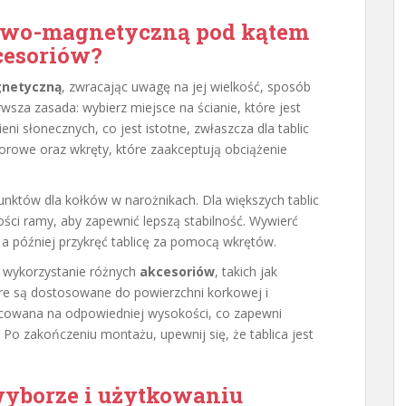
kowo-magnetyczną pod kątem
cesoriów?
gnetyczną
, zwracając uwagę na jej wielkość, sposób
rwsza zasada: wybierz miejsce na ścianie, które jest
ni słonecznych, co jest istotne, zwłaszcza dla tablic
orowe oraz wkręty, które zaakceptują obciążenie
któw dla kołków w narożnikach. Dla większych tablic
ości ramy, aby zapewnić lepszą stabilność. Wywierć
, a później przykręć tablicę za pomocą wkrętów.
ż wykorzystanie różnych
akcesoriów
, takich jak
óre są dostosowane do powierzchni korkowej i
ocowana na odpowiedniej wysokości, co zapewni
Po zakończeniu montażu, upewnij się, że tablica jest
wyborze i użytkowaniu