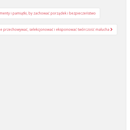
umenty i pamiątki, by zachować porządek i bezpieczeństwo
cznie przechowywać, selekcjonować i eksponować twórczość malucha