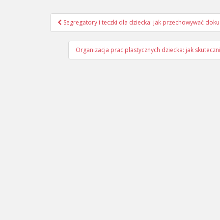
Nawigacja
Segregatory i teczki dla dziecka: jak przechowywać dok
wpisu
Organizacja prac plastycznych dziecka: jak skute