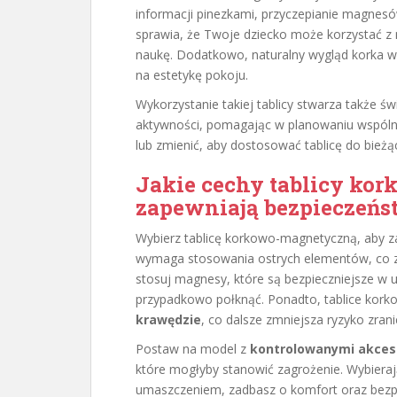
informacji pinezkami, przyczepianie magnesó
sprawia, że Twoje dziecko może korzystać z 
naukę. Dodatkowo, naturalny wygląd korka 
na estetykę pokoju.
Wykorzystanie takiej tablicy stwarza także ś
aktywności, pomagając w planowaniu wspóln
lub zmienić, aby dostosować tablicę do bieżą
Jakie cechy tablicy ko
zapewniają
bezpieczeńs
Wybierz tablicę korkowo-magnetyczną, aby 
wymaga stosowania ostrych elementów, co zn
stosuj magnesy, które są bezpieczniejsze w u
przypadkowo połknąć. Ponadto, tablice kor
krawędzie
, co dalsze zmniejsza ryzyko zrani
Postaw na model z
kontrolowanymi akces
które mogłyby stanowić zagrożenie. Wybierają
umaszczeniem, zadbasz o komfort oraz bezp