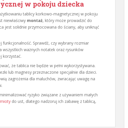
ycznej w pokoju dziecka
użytkowaniu tablicy korkowo-magnetycznej w pokoju
st niewłaściwy
montaż
, który może prowadzić do
lica jest solidnie przymocowana do ściany, aby uniknąć
ej funkcjonalność. Sprawdź, czy wybrany rozmiar
ia wszystkich ważnych notatek oraz rysunków
 korzystać.
ć, że tablica nie będzie w pełni wykorzystywana.
zki lub magnesy przeznaczone specjalnie dla dzieci.
anowią zagrożenia dla maluchów, zwracając uwagę na
i.
 zminimalizować ryzyko związane z używaniem małych
dmioty
do ust, dlatego nadzoruj ich zabawę z tablicą,