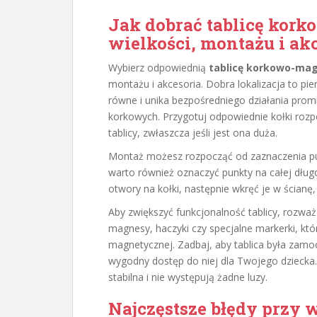
Jak dobrać tablicę kor
wielkości, montażu i ak
Wybierz odpowiednią
tablicę korkowo-ma
montażu i akcesoria. Dobra lokalizacja to pie
równe i unika bezpośredniego działania promie
korkowych. Przygotuj odpowiednie kołki rozp
tablicy, zwłaszcza jeśli jest ona duża.
Montaż możesz rozpocząć od zaznaczenia pun
warto również oznaczyć punkty na całej dług
otwory na kołki, następnie wkręć je w ścianę
Aby zwiększyć funkcjonalność tablicy, rozwa
magnesy, haczyki czy specjalne markerki, kt
magnetycznej. Zadbaj, aby tablica była zam
wygodny dostęp do niej dla Twojego dziecka. 
stabilna i nie występują żadne luzy.
Najczęstsze błędy przy 