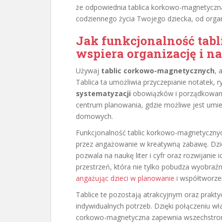
że odpowiednia tablica korkowo-magnetyczn
codziennego życia Twojego dziecka, od orga
Jak funkcjonalność tab
wspiera organizację i n
Używaj
tablic corkowo-magnetycznych
, 
Tablica ta umożliwia przyczepianie notatek, 
systematyzacji
obowiązków i porządkowaniu
centrum planowania, gdzie możliwe jest umi
domowych.
Funkcjonalność tablic korkowo-magnetyczny
przez angażowanie w kreatywną zabawę. Dzie
pozwala na naukę liter i cyfr oraz rozwijanie 
przestrzeń, która nie tylko pobudza wyobraźn
angażując dzieci w planowanie
i współtworze
Tablice te pozostają atrakcyjnym oraz prakt
indywidualnych potrzeb. Dzięki połączeniu w
corkowo-magnetyczna zapewnia wszechstronn