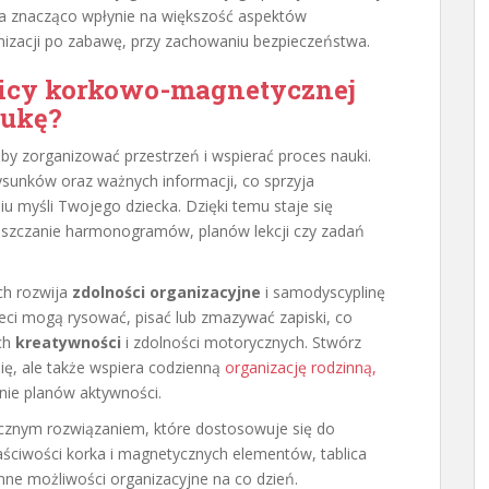
a znacząco wpłynie na większość aspektów
nizacji po zabawę, przy zachowaniu bezpieczeństwa.
licy korkowo-magnetycznej
aukę?
aby zorganizować przestrzeń i wspierać proces nauki.
rysunków oraz ważnych informacji, co sprzyja
 myśli Twojego dziecka. Dzięki temu staje się
eszczanie harmonogramów, planów lekcji czy zadań
ch rozwija
zdolności organizacyjne
i samodyscyplinę
ci mogą rysować, pisać lub zmazywać zapiski, co
ich
kreatywności
i zdolności motorycznych. Stwórz
ię, ale także wspiera codzienną
organizację rodzinną,
nie planów aktywności.
ycznym rozwiązaniem, które dostosowuje się do
łaściwości korka i magnetycznych elementów, tablica
e możliwości organizacyjne na co dzień.