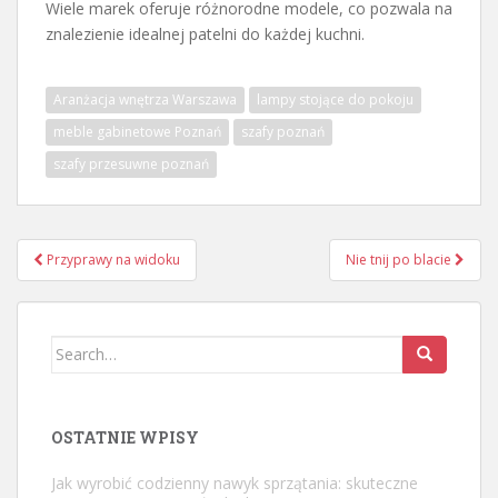
Wiele marek oferuje różnorodne modele, co pozwala na
znalezienie idealnej patelni do każdej kuchni.
Aranżacja wnętrza Warszawa
lampy stojące do pokoju
meble gabinetowe Poznań
szafy poznań
szafy przesuwne poznań
Nawigacja
Przyprawy na widoku
Nie tnij po blacie
wpisu
Search
for:
OSTATNIE WPISY
Jak wyrobić codzienny nawyk sprzątania: skuteczne