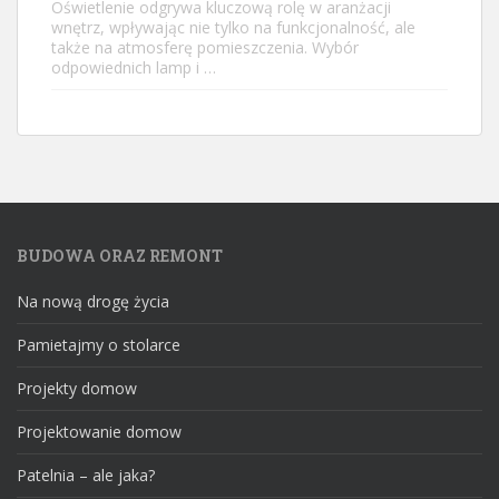
Oświetlenie odgrywa kluczową rolę w aranżacji
wnętrz, wpływając nie tylko na funkcjonalność, ale
także na atmosferę pomieszczenia. Wybór
odpowiednich lamp i …
BUDOWA ORAZ REMONT
Na nową drogę życia
Pamietajmy o stolarce
Projekty domow
Projektowanie domow
Patelnia – ale jaka?