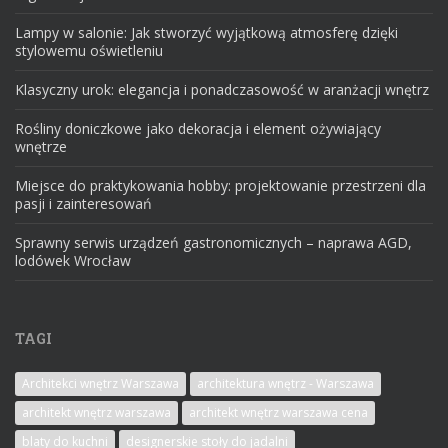
Lampy w salonie: Jak stworzyć wyjątkową atmosferę dzięki
stylowemu oświetleniu
Klasyczny urok: elegancja i ponadczasowość w aranżacji wnętrz
Rośliny doniczkowe jako dekoracja i element ożywiający
wnętrze
Miejsce do praktykowania hobby: projektowanie przestrzeni dla
pasji i zainteresowań
Sprawny serwis urządzeń gastronomicznych – naprawa AGD,
lodówek Wrocław
TAGI
Architekci wnętrz Warszawa
architektura wnętrz - Warszawa
architekt wnętrz warszawa
architekt wnętrz warszawa cena
blaty do kuchni
designerskie stoły do jadalni