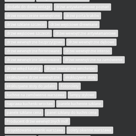
dodatki do domu vintage
drzwi antywłamaniowe poznań
drzwi nowoczesne wewnętrzne
drzwi porta kraków
drzwi szklane szczecin
drzwi wejściowe drewniane
drzwi wejściowe szczecin
drzwi wewnętrzne antywłamaniowe
drzwi wewnętrzne bezprzylgowe
drzwi wewnętrzne dębowe
drzwi wewnętrzne fornirowane
drzwi wewnętrzne intenso
drzwi wewnętrzne lakierowane
drzwi wewnętrzne na zamówienie
drzwi wikęd katalog
drzwi zewnętrzne winchester
ekskluzywne drzwi wewnętrzne
ekskluzywne stoły
ekskluzywne stoły do jadalni
Fotorolety
kuchnie na zamówienie warszawa
lampy stylowe
naprawa kuchenki wrocław
panele kuchenne szklane
panele szklane cena
panel szklany do kuchni cena
Producent drzwi wewnętrznych mdf
projektowanie łazienki warszawa
rolety okienne warszawa