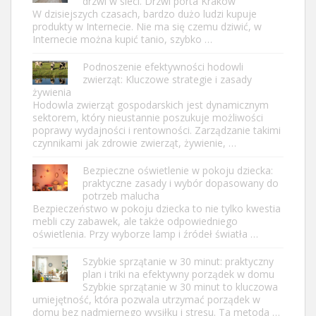
drzwi w sieci. Drzwi porta Kraków
W dzisiejszych czasach, bardzo dużo ludzi kupuje
produkty w Internecie. Nie ma się czemu dziwić, w
Internecie można kupić tanio, szybko …
Podnoszenie efektywności hodowli
zwierząt: Kluczowe strategie i zasady
żywienia
Hodowla zwierząt gospodarskich jest dynamicznym
sektorem, który nieustannie poszukuje możliwości
poprawy wydajności i rentowności. Zarządzanie takimi
czynnikami jak zdrowie zwierząt, żywienie, …
Bezpieczne oświetlenie w pokoju dziecka:
praktyczne zasady i wybór dopasowany do
potrzeb malucha
Bezpieczeństwo w pokoju dziecka to nie tylko kwestia
mebli czy zabawek, ale także odpowiedniego
oświetlenia. Przy wyborze lamp i źródeł światła …
Szybkie sprzątanie w 30 minut: praktyczny
plan i triki na efektywny porządek w domu
Szybkie sprzątanie w 30 minut to kluczowa
umiejętność, która pozwala utrzymać porządek w
domu bez nadmiernego wysiłku i stresu. Ta metoda …