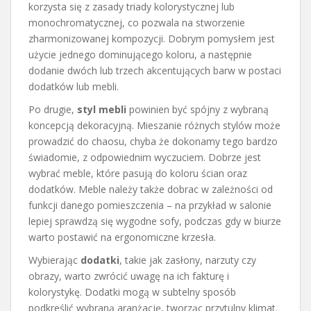
korzysta się z zasady triady kolorystycznej lub
monochromatycznej, co pozwala na stworzenie
zharmonizowanej kompozycji. Dobrym pomysłem jest
użycie jednego dominującego koloru, a następnie
dodanie dwóch lub trzech akcentujących barw w postaci
dodatków lub mebli.
Po drugie,
styl mebli
powinien być spójny z wybraną
koncepcją dekoracyjną. Mieszanie różnych stylów może
prowadzić do chaosu, chyba że dokonamy tego bardzo
świadomie, z odpowiednim wyczuciem. Dobrze jest
wybrać meble, które pasują do koloru ścian oraz
dodatków. Meble należy także dobrac w zależności od
funkcji danego pomieszczenia – na przykład w salonie
lepiej sprawdzą się wygodne sofy, podczas gdy w biurze
warto postawić na ergonomiczne krzesła.
Wybierając
dodatki
, takie jak zasłony, narzuty czy
obrazy, warto zwrócić uwagę na ich fakturę i
kolorystykę. Dodatki mogą w subtelny sposób
podkreślić wybraną aranżację, tworząc przytulny klimat.