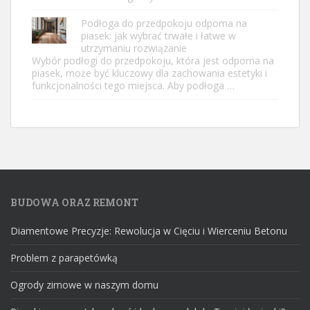
Podłoga do przedpokoju odporna na
piasek: jak wybrać trwałe i łatwe w
utrzymaniu rozwiązanie
Wybór podłogi do przedpokoju, która jest odporna na
piasek, może być kluczowy dla zachowania estetyki i
funkcjonalności tego miejsca. Aby podłoga …
BUDOWA ORAZ REMONT
Diamentowe Precyzje: Rewolucja w Cięciu i Wierceniu Betonu
Problem z parapetówką
Ogrody zimowe w naszym domu