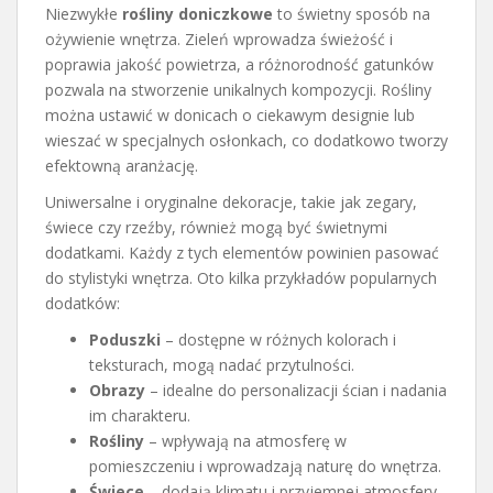
Niezwykłe
rośliny doniczkowe
to świetny sposób na
ożywienie wnętrza. Zieleń wprowadza świeżość i
poprawia jakość powietrza, a różnorodność gatunków
pozwala na stworzenie unikalnych kompozycji. Rośliny
można ustawić w donicach o ciekawym designie lub
wieszać w specjalnych osłonkach, co dodatkowo tworzy
efektowną aranżację.
Uniwersalne i oryginalne dekoracje, takie jak zegary,
świece czy rzeźby, również mogą być świetnymi
dodatkami. Każdy z tych elementów powinien pasować
do stylistyki wnętrza. Oto kilka przykładów popularnych
dodatków:
Poduszki
– dostępne w różnych kolorach i
teksturach, mogą nadać przytulności.
Obrazy
– idealne do personalizacji ścian i nadania
im charakteru.
Rośliny
– wpływają na atmosferę w
pomieszczeniu i wprowadzają naturę do wnętrza.
Świece
– dodają klimatu i przyjemnej atmosfery,