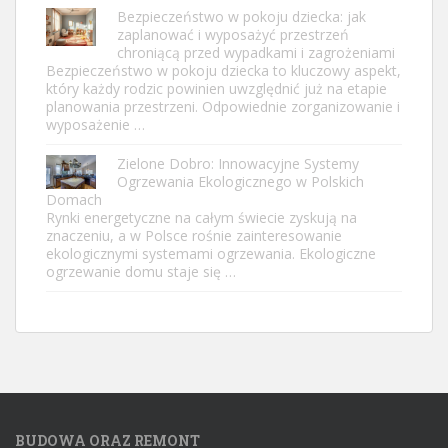
Bezpieczeństwo w pokoju dziecka: jak
zaplanować i wyposażyć przestrzeń
chroniącą przed wypadkami i zagrożeniami
Bezpieczeństwo w pokoju dziecka to kluczowy aspekt,
który każdy rodzic powinien uwzględnić już na etapie
planowania przestrzeni. Odpowiednie zorganizowanie i
wyposażenie …
Zielone Dobro: Innowacyjne Systemy
Ogrzewania Ekologicznego w Polskich
Domach
Rynki energetyczne na całym świecie zyskują na
znaczeniu, a w Polsce rośnie zainteresowanie
ekologicznymi systemami ogrzewania. Ekologiczne
ogrzewanie domu staje się …
BUDOWA ORAZ REMONT