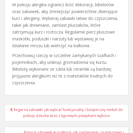
W pokoju alergika ogranicz ilość dekoracji, bibelotów
oraz zabawek, aby zmniejszyć powierzchnie zbierające
kurz i alergeny. Wybieraj zabawki łatwe do czyszczenia,
takie jak drewniane, zamiast pluszaków, które
zatrzymują kurz i roztocza. Regularnie pierz pluszowe
maskotki, poduszki i narzuty lub wystawiaj je na
działanie mrozu lub wietrzyć na balkonie.
Przechowuj rzeczy w szczelnie zamykanych szafkach i
pojemnikach, aby uniknąć gromadzenia się kurzu.
Bibeloty wykonane ze szkła lub ceramiki są bardziej
przyjazne alergikom niż te z materiałów trudnych do
czyszczenia.
Nawigacja
Regał na zabawki: jak wybrać funkcjonalny i bezpieczny mebel do
wpisu
pokoju dziecka wraz z typowymi pułapkami wyboru
Rotacja zabawek w praktyce: jak zaplanować, organizować i