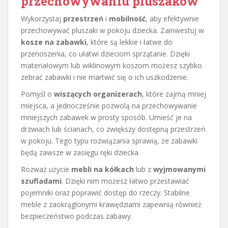
przechowywaniu pluszaków
Wykorzystaj
przestrzeń
i
mobilność
, aby efektywnie
przechowywać pluszaki w pokoju dziecka. Zainwestuj w
kosze na zabawki
, które są lekkie i łatwe do
przenoszenia, co ułatwi dzieciom sprzątanie. Dzięki
materiałowym lub wiklinowym koszom możesz szybko
zebrać zabawki i nie martwić się o ich uszkodzenie.
Pomyśl o
wiszących organizerach
, które zajmą mniej
miejsca, a jednocześnie pozwolą na przechowywanie
mniejszych zabawek w prosty sposób. Umieść je na
drzwiach lub ścianach, co zwiększy dostępną przestrzeń
w pokoju. Tego typu rozwiązania sprawią, że zabawki
będą zawsze w zasięgu ręki dziecka.
Rozważ użycie
mebli na kółkach
lub z
wyjmowanymi
szufladami
. Dzięki nim możesz łatwo przestawiać
pojemniki oraz poprawić dostęp do rzeczy. Stabilne
meble z zaokrąglonymi krawędziami zapewnią również
bezpieczeństwo podczas zabawy.