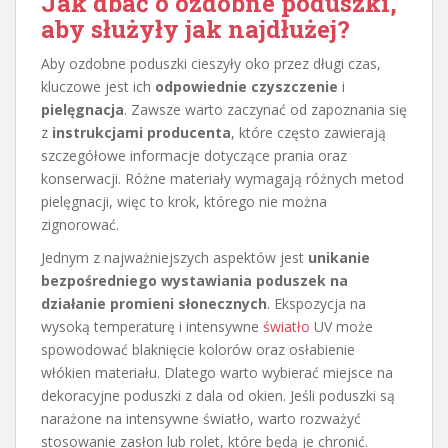
Jak dbać o ozdobne poduszki,
aby służyły jak najdłużej?
Aby ozdobne poduszki cieszyły oko przez długi czas,
kluczowe jest ich
odpowiednie czyszczenie
i
pielęgnacja
. Zawsze warto zaczynać od zapoznania się
z
instrukcjami producenta
, które często zawierają
szczegółowe informacje dotyczące prania oraz
konserwacji. Różne materiały wymagają różnych metod
pielęgnacji, więc to krok, którego nie można
zignorować.
Jednym z najważniejszych aspektów jest
unikanie
bezpośredniego wystawiania poduszek na
działanie promieni słonecznych
. Ekspozycja na
wysoką temperaturę i intensywne
światło
UV może
spowodować blaknięcie kolorów oraz osłabienie
włókien materiału. Dlatego warto wybierać miejsce na
dekoracyjne poduszki z dala od okien. Jeśli poduszki są
narażone na intensywne światło, warto rozważyć
stosowanie zasłon lub rolet, które będą je chronić.