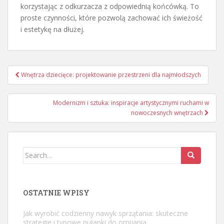
korzystając z odkurzacza z odpowiednią końcówką. To
proste czynności, które pozwolą zachować ich świeżość
i estetykę na dłużej.
Nawigacja
Wnętrza dziecięce: projektowanie przestrzeni dla najmłodszych
wpisu
Modernizm i sztuka: inspiracje artystycznymi ruchami w
nowoczesnych wnętrzach
Search
for:
OSTATNIE WPISY
Jak wyrobić codzienny nawyk sprzątania: skuteczne
strategie i typowe pułapki do omijania