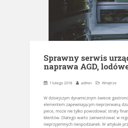
Sprawny serwis urzą
naprawa AGD, lodów
1 lutego 2018
admin
Wnętrze
W dzisiejszym dynamicznym świecie gastrono
elementem zapewniającym nieprzerwaną działa
piece, może nie tylko powodować straty fina
klientów. Dlatego warto zainwestować w regu
nieprzyjemnych niespodzianek. W artykule p