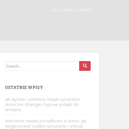
WSPÓŁPRACA I KONTAKT
Search
for:
OSTATNIE WPISY
Jak wyrobić codzienny nawyk sprzątania:
skuteczne strategie i typowe pułapki do
omijania
Wieczorne nawyki porządkowe w domu: jak
zorganizować szybkie sprzątanie i uniknąć