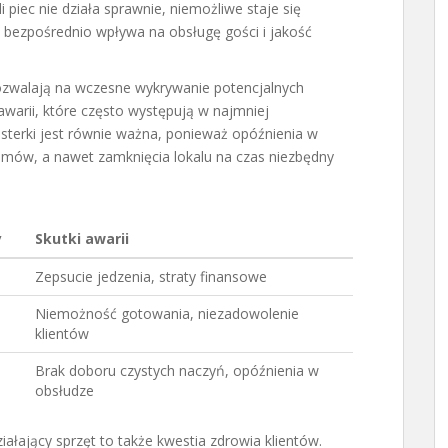
 piec nie działa sprawnie, niemożliwe staje się
bezpośrednio wpływa na obsługę gości i jakość
pozwalają na wczesne wykrywanie potencjalnych
awarii, które często występują w najmniej
terki jest równie ważna, ponieważ opóźnienia w
mów, a nawet zamknięcia lokalu na czas niezbędny
y
Skutki awarii
Zepsucie jedzenia, straty finansowe
Niemożność gotowania, niezadowolenie
klientów
Brak doboru czystych naczyń, opóźnienia w
obsłudze
ałający sprzęt to także kwestia zdrowia klientów.