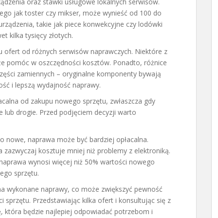
rządzenia oraz stawki usługowe lokalnych serwisów.
ego jak toster czy mikser, może wynieść od 100 do
rządzenia, takie jak piece konwekcyjne czy lodówki
kilka tysięcy złotych.
ku ofert od różnych serwisów naprawczych. Niektóre z
e pomóc w oszczędności kosztów. Ponadto, różnice
zęści zamiennych – oryginalne komponenty bywają
ość i lepszą wydajność naprawy.
acalna od zakupu nowego sprzętu, zwłaszcza gdy
lub drogie. Przed podjęciem decyzji warto
wo nowe, naprawa może być bardziej opłacalna.
zazwyczaj kosztuje mniej niż problemy z elektroniką.
 naprawa wynosi więcej niż 50% wartości nowego
ego sprzętu.
ę na wykonane naprawy, co może zwiększyć pewność
sprzętu. Przedstawiając kilka ofert i konsultując się z
 która będzie najlepiej odpowiadać potrzebom i