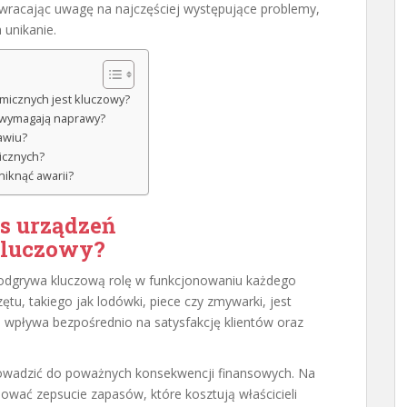
wracając uwagę na najczęściej występujące problemy,
 unikanie.
micznych jest kluczowy?
j wymagają naprawy?
awiu?
icznych?
niknąć awarii?
s urządzeń
kluczowy?
odgrywa kluczową rolę w funkcjonowaniu każdego
u, takiego jak lodówki, piece czy zmywarki, jest
o wpływa bezpośrednio na satysfakcję klientów oraz
owadzić do poważnych konsekwencji finansowych. Na
ać zepsucie zapasów, które kosztują właścicieli