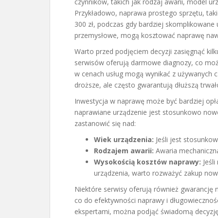
czynników, takich jak rodzaj awarii, model u
Przykładowo, naprawa prostego sprzętu, taki
300 zł, podczas gdy bardziej skomplikowane u
przemysłowe, mogą kosztować naprawę nawet 
Warto przed podjęciem decyzji zasięgnąć kil
serwisów oferują darmowe diagnozy, co moż
w cenach usług mogą wynikać z używanych c
droższe, ale często gwarantują dłuższą trwał
Inwestycja w naprawę może być bardziej opł
naprawiane urządzenie jest stosunkowo nowe 
zastanowić się nad:
Wiek urządzenia:
Jeśli jest stosunko
Rodzajem awarii:
Awaria mechaniczna 
Wysokością kosztów naprawy:
Jeśli
urządzenia, warto rozważyć zakup now
Niektóre serwisy oferują również gwarancj
co do efektywności naprawy i długowieczności 
ekspertami, można podjąć świadomą decyzję,