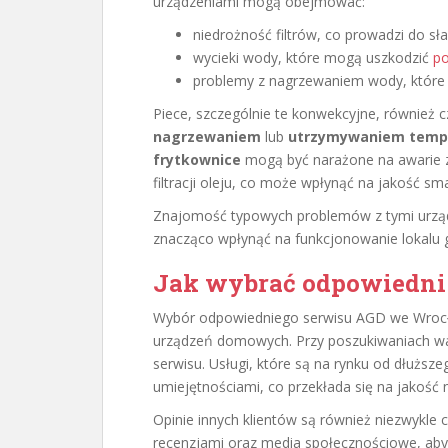
urządzeniami mogą obejmować:
niedrożność filtrów, co prowadzi do s
wycieki wody, które mogą uszkodzić
p
problemy z nagrzewaniem wody, które
Piece, szczególnie te konwekcyjne, również 
nagrzewaniem
lub
utrzymywaniem temp
frytkownice
mogą być narażone na awarie z
filtracji oleju, co może wpłynąć na jakość sm
Znajomość typowych problemów z tymi urząd
znacząco wpłynąć na funkcjonowanie lokalu
Jak wybrać odpowiedni
Wybór odpowiedniego serwisu AGD we Wrocł
urządzeń domowych. Przy poszukiwaniach w
serwisu. Usługi, które są na rynku od dłuższ
umiejętnościami, co przekłada się na jakość 
Opinie innych klientów są również niezwykle 
recenzjami oraz media społecznościowe, aby 