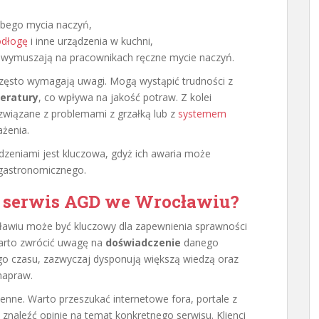
łabego mycia naczyń,
odłogę
i inne urządzenia w kuchni,
 wymuszają na pracownikach ręczne mycie naczyń.
często wymagają uwagi. Mogą wystąpić trudności z
eratury
, co wpływa na jakość potraw. Z kolei
wiązane z problemami z grzałką lub z
systemem
ażenia.
zeniami jest kluczowa, gdyż ich awaria może
 gastronomicznego.
 serwis AGD we Wrocławiu?
awiu może być kluczowy dla zapewnienia sprawności
arto zwrócić uwagę na
doświadczenie
danego
ego czasu, zazwyczaj dysponują większą wiedzą oraz
napraw.
cenne. Warto przeszukać internetowe fora, portale z
znaleźć opinie na temat konkretnego serwisu. Klienci