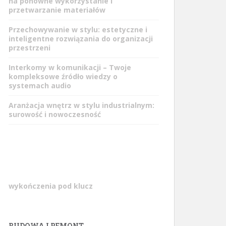
na ponowne wykorzystanie i
przetwarzanie materiałów
Przechowywanie w stylu: estetyczne i
inteligentne rozwiązania do organizacji
przestrzeni
Interkomy w komunikacji – Twoje
kompleksowe źródło wiedzy o
systemach audio
Aranżacja wnętrz w stylu industrialnym:
surowość i nowoczesność
wykończenia pod klucz
BUDOWA I REMONT