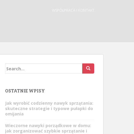
WSPÓŁPRACA I KONTAKT
Search
for:
OSTATNIE WPISY
Jak wyrobić codzienny nawyk sprzątania:
skuteczne strategie i typowe pułapki do
omijania
Wieczorne nawyki porządkowe w domu:
jak zorganizować szybkie sprzątanie i