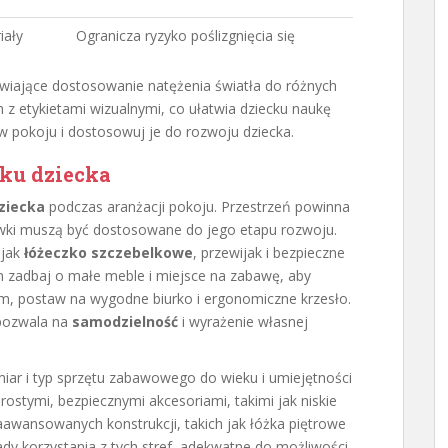
iały
Ogranicza ryzyko poślizgnięcia się
iwiające dostosowanie natężenia światła do różnych
 z etykietami wizualnymi, co ułatwia dziecku naukę
w pokoju i dostosowuj je do rozwoju dziecka.
eku dziecka
ziecka
podczas aranżacji pokoju. Przestrzeń powinna
wki muszą być dostosowane do jego etapu rozwoju.
 jak
łóżeczko szczebelkowe
, przewijak i bezpieczne
 zadbaj o małe meble i miejsce na zabawę, aby
ym, postaw na wygodne biurko i ergonomiczne krzesło.
 pozwala na
samodzielność
i wyrażenie własnej
miar i typ sprzętu zabawowego do wieku i umiejętności
prostymi, bezpiecznymi akcesoriami, takimi jak niskie
zaawansowanych konstrukcji, takich jak łóżka piętrowe
dy korzystania z tych stref, adekwatne do możliwości