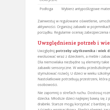
Podłoga
Wybierz antypoślizgowe mater
Zainwestuj w regulowane oświetlenie, umożl
aktywności. Organizuj zabawki w pojemnikach
porządku. Regularnie oceniaj zabezpieczenia 
Uwzględnienie potrzeb i wi
Uwzględnij
potrzeby użytkownika
i
wiek d
ewoluować wraz z dzieckiem, a meble i zaba
Dla niemowlaka niezbędne są elementy takie
zabawki sensoryczne. W wieku przedszkolnym
stymulować rozwój. U dzieci w wieku szkoln
Nastolatkowie potrzebują przestrzeni, która
osobowości.
Nie zapomnij o strefach ruchu. Dostosuj roz
dziecka. Młodsze dzieci najlepiej bawią się z 
drabinki. Starsze mogą korzystać z bardziej 
z ścianką wspinaczkową. Stwórz również zasa