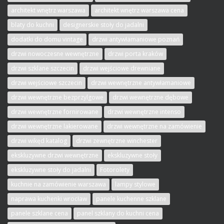
architekt wnętrz warszawa
architekt wnętrz warszawa cena
blaty do kuchni
designerskie stoły do jadalni
dodatki do domu vintage
drzwi antywłamaniowe poznań
drzwi nowoczesne wewnętrzne
drzwi porta kraków
drzwi szklane szczecin
drzwi wejściowe drewniane
drzwi wejściowe szczecin
drzwi wewnętrzne antywłamaniowe
drzwi wewnętrzne bezprzylgowe
drzwi wewnętrzne dębowe
drzwi wewnętrzne fornirowane
drzwi wewnętrzne intenso
drzwi wewnętrzne lakierowane
drzwi wewnętrzne na zamówienie
drzwi wikęd katalog
drzwi zewnętrzne winchester
ekskluzywne drzwi wewnętrzne
ekskluzywne stoły
ekskluzywne stoły do jadalni
Fotorolety
kuchnie na zamówienie warszawa
lampy stylowe
naprawa kuchenki wrocław
panele kuchenne szklane
panele szklane cena
panel szklany do kuchni cena