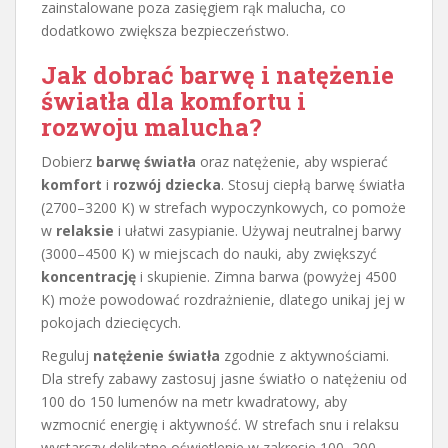
zainstalowane poza zasięgiem rąk malucha, co
dodatkowo zwiększa bezpieczeństwo.
Jak dobrać barwę i natężenie
światła dla komfortu i
rozwoju malucha?
Dobierz
barwę światła
oraz natężenie, aby wspierać
komfort
i
rozwój dziecka
. Stosuj ciepłą barwę światła
(2700–3200 K) w strefach wypoczynkowych, co pomoże
w
relaksie
i ułatwi zasypianie. Używaj neutralnej barwy
(3000–4500 K) w miejscach do nauki, aby zwiększyć
koncentrację
i skupienie. Zimna barwa (powyżej 4500
K) może powodować rozdrażnienie, dlatego unikaj jej w
pokojach dziecięcych.
Reguluj
natężenie światła
zgodnie z aktywnościami.
Dla strefy zabawy zastosuj jasne światło o natężeniu od
100 do 150 lumenów na metr kwadratowy, aby
wzmocnić energię i aktywność. W strefach snu i relaksu
wystarczy delikatne oświetlenie w zakresie 100–200