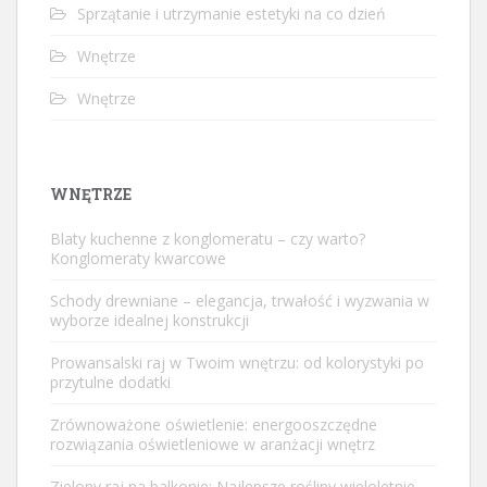
Sprzątanie i utrzymanie estetyki na co dzień
Wnętrze
Wnętrze
WNĘTRZE
Blaty kuchenne z konglomeratu – czy warto?
Konglomeraty kwarcowe
Schody drewniane – elegancja, trwałość i wyzwania w
wyborze idealnej konstrukcji
Prowansalski raj w Twoim wnętrzu: od kolorystyki po
przytulne dodatki
Zrównoważone oświetlenie: energooszczędne
rozwiązania oświetleniowe w aranżacji wnętrz
Zielony raj na balkonie: Najlepsze rośliny wieloletnie