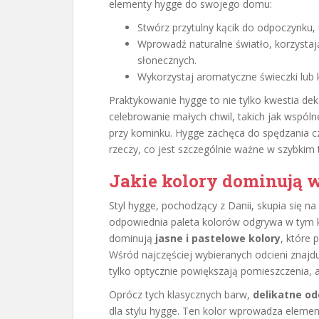
elementy hygge do swojego domu:
Stwórz przytulny kącik do odpoczynku,
Wprowadź naturalne światło, korzystaj
słonecznych.
Wykorzystaj aromatyczne świeczki lub k
Praktykowanie hygge to nie tylko kwestia dek
celebrowanie małych chwil, takich jak wspólne 
przy kominku. Hygge zachęca do spędzania cza
rzeczy, co jest szczególnie ważne w szybkim
Jakie kolory dominują 
Styl hygge, pochodzący z Danii, skupia się n
odpowiednia paleta kolorów odgrywa w tym k
dominują
jasne i pastelowe kolory
, które
Wśród najczęściej wybieranych odcieni znajd
tylko optycznie powiększają pomieszczenia, a
Oprócz tych klasycznych barw,
delikatne od
dla stylu hygge. Ten kolor wprowadza element