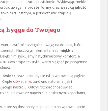
ację i dodają uczucia przytulności. Wybierając meble i
 zwrócić uwagę na
proste formy
oraz
wysoką jakość
rwałości i estetyki, a jednocześnie staje się
u.
zą hygge do Twojego
warto zwrócić szczególną uwagę na dodatki, które
szczeniach. Kluczowym elementem są
miękkie
y. Dzięki nim zyskujemy natychmiastowy komfort, a
aksu. Wybierając tekstylia, warto sięgnąć po przyjemne
ulności.
a.
Świece
oraz lampiony nie tylko wprowadzą piękne
. Ciepłe
oświetlenie
, zarówno naturalne, jak i
sującego nastroju. Odkryj różnorodność świec
trzeń, ale również napełnią ją delikatnymi zapachami,
h
, które są doskonałym sposobem na wprowadzenie