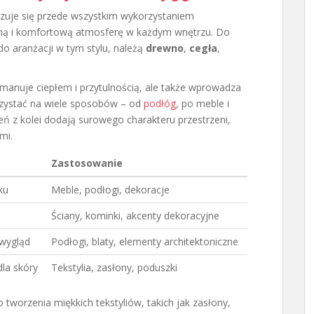
ryzuje się przede wszystkim wykorzystaniem
ulną i komfortową atmosferę w każdym wnętrzu. Do
do aranżacji w tym stylu, należą
drewno
,
cegła
,
emanuje ciepłem i przytulnością, ale także wprowadza
rzystać na wiele sposobów – od
podłóg
, po meble i
mień z kolei dodają surowego charakteru przestrzeni,
mi.
Zastosowanie
ku
Meble, podłogi, dekoracje
Ściany, kominki, akcenty dekoracyjne
 wygląd
Podłogi, blaty, elementy architektoniczne
dla skóry
Tekstylia, zasłony, poduszki
 tworzenia miękkich tekstyliów, takich jak zasłony,