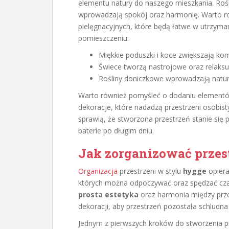
elementu natury do naszego mieszkania. Rośli
wprowadzają spokój oraz harmonię. Warto ro
pielęgnacyjnych, które będą łatwe w utrzym
pomieszczeniu.
Miękkie poduszki i koce zwiększają ko
Świece tworzą nastrojowe oraz relaksu
Rośliny doniczkowe wprowadzają natur
Warto również pomyśleć o dodaniu elementów 
dekoracje, które nadadzą przestrzeni osobist
sprawią, że stworzona przestrzeń stanie si
baterie po długim dniu.
Jak zorganizować przes
Organizacja
przestrzeni w stylu
hygge
opiera
których można odpoczywać oraz spędzać czas 
prosta estetyka
oraz harmonia między prz
dekoracji, aby przestrzeń pozostała schludna 
Jednym z pierwszych kroków do stworzenia pr