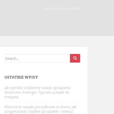
WSPÓŁPRACA I KONTAKT
Search
for:
OSTATNIE WPISY
Jak wyrobić codzienny nawyk sprzątania:
skuteczne strategie i typowe pułapki do
omijania
Wieczorne nawyki porządkowe w domu: jak
zorganizować szybkie sprzątanie i uniknąć