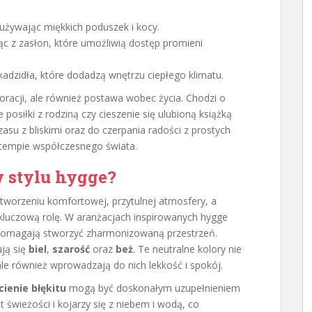
 używając miękkich poduszek i kocy.
ąc z zasłon, które umożliwią dostęp promieni
adzidła, które dodadzą wnętrzu ciepłego klimatu.
oracji, ale również postawa wobec życia. Chodzi o
posiłki z rodziną czy cieszenie się ulubioną książką
su z bliskimi oraz do czerpania radości z prostych
 tempie współczesnego świata.
w stylu hygge?
a tworzeniu komfortowej, przytulnej atmosfery, a
luczową rolę. W aranżacjach inspirowanych hygge
 pomagają stworzyć zharmonizowaną przestrzeń.
ują się
biel
,
szarość
oraz
beż
. Te neutralne kolory nie
le również wprowadzają do nich lekkość i spokój.
cienie błękitu
mogą być doskonałym uzupełnieniem
 świeżości i kojarzy się z niebem i wodą, co