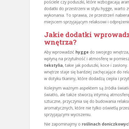
pościele czy poduszki, które wzbogacają aranż
dodatki do przestrzeni w stylu hygge, warto
wykonania. To sprawia, że przestrzeń nabiera t
miejscem sprzyjającym relaksowi i odprężeni
Jakie dodatki wprowad
wnętrza?
Aby wprowadzić
hygge
do swojego wnętrza, 
wpłyną na przytulność i atmosferę w pomie
tekstylia
, takie jak poduszki, koce i zasłon
wnętrze staje się bardziej zachęcające do rel
w dotyku tkaniny, które dodadzą ciepła i przyt
Kolejnym ważnym aspektem są źródła światł
światło, ale także stworzą intymną atmosferę
sztuczne, przyczynia się do budowania relak
aromatycznych, które nie tylko oświetlą przes
sprzyjającymi wyciszeniu.
Nie zapominajmy o
roślinach doniczkowyc