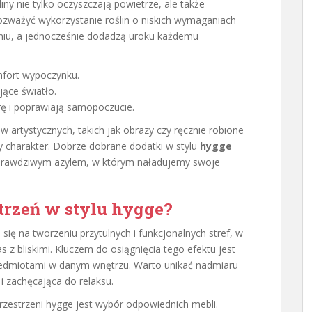
ny nie tylko oczyszczają powietrze, ale także
zważyć wykorzystanie roślin o niskich wymaganiach
aniu, a jednocześnie dodadzą uroku każdemu
mfort wypoczynku.
jące światło.
ę i poprawiają samopoczucie.
artystycznych, takich jak obrazy czy ręcznie robione
y charakter. Dobrze dobrane dodatki w stylu
hygge
ę prawdziwym azylem, w którym naładujemy swoje
trzeń w stylu hygge?
 się na tworzeniu przytulnych i funkcjonalnych stref, w
z bliskimi. Kluczem do osiągnięcia tego efektu jest
edmiotami w danym wnętrzu. Warto unikać nadmiaru
i zachęcająca do relaksu.
zestrzeni hygge jest wybór odpowiednich mebli.