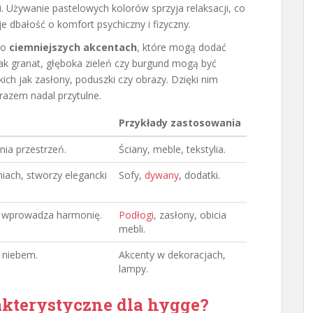
 Używanie pastelowych kolorów sprzyja relaksacji, co
e dbałość o komfort psychiczny i fizyczny.
 o
ciemniejszych akcentach
, które mogą dodać
e jak granat, głęboka zieleń czy burgund mogą być
ch jak zasłony, poduszki czy obrazy. Dzięki nim
arazem nadal przytulne.
Przykłady zastosowania
nia przestrzeń.
Ściany, meble, tekstylia.
iach, stworzy elegancki
Sofy,
dywany
, dodatki.
óry wprowadza harmonię.
Podłogi
, zasłony, obicia
mebli.
z niebem.
Akcenty w dekoracjach,
lampy.
akterystyczne dla hygge?