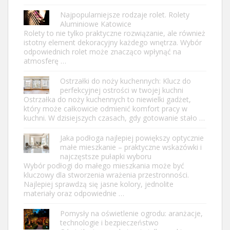
Najpopularniejsze rodzaje rolet. Rolety
Aluminiowe Katowice
Rolety to nie tylko praktyczne rozwiązanie, ale również
istotny element dekoracyjny każdego wnętrza. Wybór
odpowiednich rolet może znacząco wpłynąć na
atmosferę …
Ostrzałki do noży kuchennych: Klucz do
perfekcyjnej ostrości w twojej kuchni
Ostrzałka do noży kuchennych to niewielki gadżet,
który może całkowicie odmienić komfort pracy w
kuchni. W dzisiejszych czasach, gdy gotowanie stało …
Jaka podłoga najlepiej powiększy optycznie
małe mieszkanie – praktyczne wskazówki i
najczęstsze pułapki wyboru
Wybór podłogi do małego mieszkania może być
kluczowy dla stworzenia wrażenia przestronności.
Najlepiej sprawdzą się jasne kolory, jednolite
materiały oraz odpowiednie …
Pomysły na oświetlenie ogrodu: aranżacje,
technologie i bezpieczeństwo