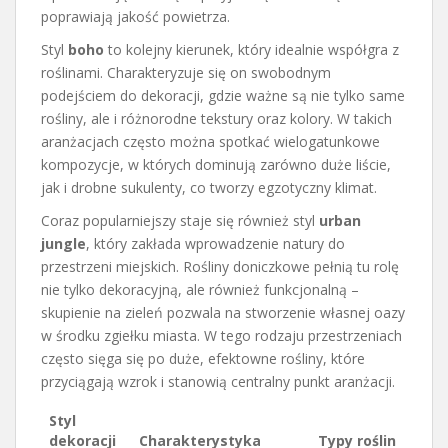
poprawiają jakość powietrza.
Styl
boho
to kolejny kierunek, który idealnie współgra z
roślinami. Charakteryzuje się on swobodnym
podejściem do dekoracji, gdzie ważne są nie tylko same
rośliny, ale i różnorodne tekstury oraz kolory. W takich
aranżacjach często można spotkać wielogatunkowe
kompozycje, w których dominują zarówno duże liście,
jak i drobne sukulenty, co tworzy egzotyczny klimat.
Coraz popularniejszy staje się również styl
urban
jungle
, który zakłada wprowadzenie natury do
przestrzeni miejskich. Rośliny doniczkowe pełnią tu rolę
nie tylko dekoracyjną, ale również funkcjonalną –
skupienie na zieleń pozwala na stworzenie własnej oazy
w środku zgiełku miasta. W tego rodzaju przestrzeniach
często sięga się po duże, efektowne rośliny, które
przyciągają wzrok i stanowią centralny punkt aranżacji.
Styl
dekoracji
Charakterystyka
Typy roślin