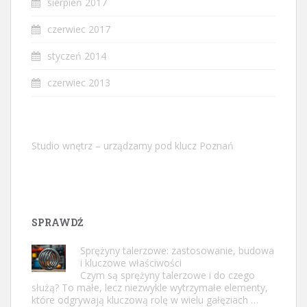
sierpień 2017
czerwiec 2017
styczeń 2014
czerwiec 2013
Studio wnętrz – urządzamy pod klucz Poznań
SPRAWDŹ
Sprężyny talerzowe: zastosowanie, budowa
i kluczowe właściwości
Czym są sprężyny talerzowe i do czego
służą? To małe, lecz niezwykle wytrzymałe elementy,
które odgrywają kluczową rolę w wielu gałęziach …