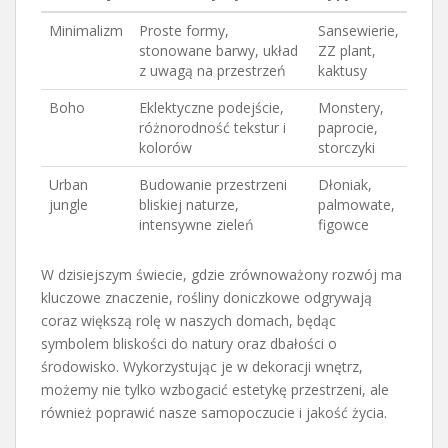
Minimalizm
Proste formy,
Sansewierie,
stonowane barwy, układ
ZZ plant,
z uwagą na przestrzeń
kaktusy
Boho
Eklektyczne podejście,
Monstery,
różnorodność tekstur i
paprocie,
kolorów
storczyki
Urban
Budowanie przestrzeni
Dłoniak,
jungle
bliskiej naturze,
palmowate,
intensywne zieleń
figowce
W dzisiejszym świecie, gdzie zrównoważony rozwój ma
kluczowe znaczenie, rośliny doniczkowe odgrywają
coraz większą rolę w naszych domach, będąc
symbolem bliskości do natury oraz dbałości o
środowisko. Wykorzystując je w dekoracji wnętrz,
możemy nie tylko wzbogacić estetykę przestrzeni, ale
również poprawić nasze samopoczucie i jakość życia.