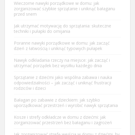
Wieczorne nawyki porządkowe w domu: jak
zorganizować szybkie sprzątanie i uniknąć bałaganu
przed snem
Jak utrzymać motywację do sprzątania: skuteczne
techniki i pułapki do omijania
Poranne nawyki porządkowe w domu: jak zacząć
dzień z łatwością i uniknąć typowych pułapek
Nawyk odkładania rzeczy na miejsce: jak zacząć i
utrzymać porządek bez wysiłku każdego dnia
Sprzątanie z dziećmi jako wspólna zabawa i nauka
odpowiedzialności – jak zacząć i uniknąć frustracji
rodziców i dzieci
Bałagan po zabawie z dzieckiem: jak szybko
uporządkować przestrzeń i wyrobić nawyk sprzątania
Kosze i strefy odkładcze w domu z dziećmi: jak
zorganizować przestrzeń bez bałaganu i zagrożeń
Jak zorganizować strefę wejścia w domu z dziećmi, by