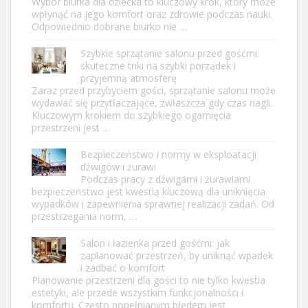
Wybór biurka dla dziecka to kluczowy krok, który może
wpłynąć na jego komfort oraz zdrowie podczas nauki.
Odpowiednio dobrane biurko nie …
Szybkie sprzątanie salonu przed gośćmi:
skuteczne triki na szybki porządek i
przyjemną atmosferę
Zaraz przed przybyciem gości, sprzątanie salonu może
wydawać się przytłaczające, zwłaszcza gdy czas nagli.
Kluczowym krokiem do szybkiego ogarnięcia
przestrzeni jest …
Bezpieczeństwo i normy w eksploatacji
dźwigów i żurawi
Podczas pracy z dźwigami i żurawiami
bezpieczeństwo jest kwestią kluczową dla uniknięcia
wypadków i zapewnienia sprawnej realizacji zadań. Od
przestrzegania norm, …
Salon i łazienka przed gośćmi: jak
zaplanować przestrzeń, by uniknąć wpadek
i zadbać o komfort
Planowanie przestrzeni dla gości to nie tylko kwestia
estetyki, ale przede wszystkim funkcjonalności i
komfortu. Często popełnianym błędem jest