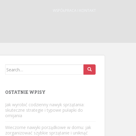
WSPÓŁPRACA I KONTAKT
Search
for:
OSTATNIE WPISY
Jak wyrobić codzienny nawyk sprzątania:
skuteczne strategie i typowe pułapki do
omijania
Wieczorne nawyki porządkowe w domu: jak
zorganizować szybkie sprzątanie i uniknąć