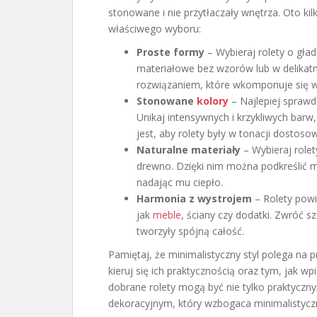
stonowane i nie przytłaczały wnętrza. Oto 
właściwego wyboru:
Proste formy
– Wybieraj rolety o gład
materiałowe bez wzorów lub w delikatn
rozwiązaniem, które wkomponuje się w 
Stonowane
kolory
– Najlepiej sprawdz
Unikaj intensywnych i krzykliwych barw
jest, aby rolety były w tonacji dostos
Naturalne materiały
– Wybieraj rolet
drewno. Dzięki nim można podkreślić m
nadając mu ciepło.
Harmonia z wystrojem
– Rolety powi
jak
meble
, ściany czy dodatki. Zwróć 
tworzyły spójną całość.
Pamiętaj, że minimalistyczny styl polega na p
kieruj się ich praktycznością oraz tym, jak w
dobrane rolety mogą być nie tylko praktycz
dekoracyjnym, który wzbogaca minimalistycz