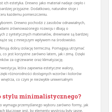
st ich estetyka. Drewno jako materiał nadaje ciepło i
 bardziej przyjazne. Dodatkowo, naturalne słoje i
teru każdemu pomieszczeniu.
wyborem. Drewno pochodzi z zasobów odnawialnych,
zasadami zrównoważonego rozwoju i dbają o
ch z syntetycznych materiałów, drewniane są bardziej
o wiąże się z mniejszym wpływem na środowisko.
ferują dobrą izolację termiczną. Pomagają utrzymać
co jest korzystne zarówno latem, jak i zimą. Dzięki
nków za ogrzewanie oraz klimatyzację.
westycja, która zapewnia estetyczne walory,
Dzięki różnorodności dostępnych wzorów i kolorów
wnętrza, co czyni je niezwykle uniwersalnym
o stylu minimalistycznego?
ego wymaga przemyślanego wyboru zarówno formy, jak
iach kluczowe jest, by elementy wystroju były jasne,