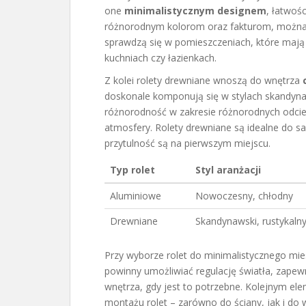
one
minimalistycznym designem
, łatwoś
różnorodnym kolorom oraz fakturom, można j
sprawdzą się w pomieszczeniach, które mają 
kuchniach czy łazienkach.
Z kolei rolety drewniane wnoszą do wnętrza
doskonale komponują się w stylach skandyna
różnorodność w zakresie różnorodnych odcieni
atmosfery. Rolety drewniane są idealne do sa
przytulność są na pierwszym miejscu.
Typ rolet
Styl aranżacji
Aluminiowe
Nowoczesny, chłodny
Drewniane
Skandynawski, rustykaln
Przy wyborze rolet do minimalistycznego mies
powinny umożliwiać regulację światła, zapew
wnętrza, gdy jest to potrzebne. Kolejnym el
montażu rolet – zarówno do ściany, jak i do 