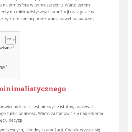
wa na atmosferę w pomieszczeniu. Warto zatem
menty do minimalistycznych aranżacji oraz gdzie w
ty, które spełnią oczekiwania nawet najbardziej
szkania?
ego?
 minimalistycznego
owiednich rolet jest niezwykle istotny, ponieważ
ego funkcjonalność. Warto zastanowić się nad kilkoma
ciu decyzji.
oczesnych, chłodnych aranżacji. Charakteryzują się