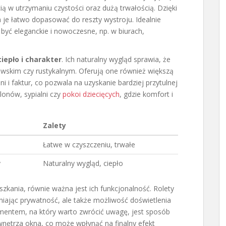
cią w utrzymaniu czystości oraz dużą trwałością. Dzięki
e łatwo dopasować do reszty wystroju. Idealnie
być eleganckie i nowoczesne, np. w biurach,
ciepło i charakter
. Ich naturalny wygląd sprawia, że
wskim czy rustykalnym. Oferują one również większą
 i faktur, co pozwala na uzyskanie bardziej przytulnej
lonów, sypialni czy
pokoi dziecięcych
, gdzie komfort i
Zalety
Łatwe w czyszczeniu, trwałe
y
Naturalny wygląd, ciepło
zkania, równie ważna jest ich funkcjonalność. Rolety
niając prywatność, ale także możliwość doświetlenia
ementem, na który warto zwrócić uwagę, jest sposób
wnętrza okna, co może wpłynąć na finalny efekt