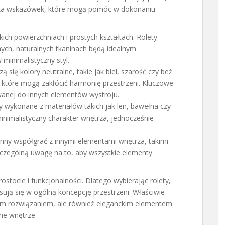
kilka wskazówek, które mogą pomóc w dokonaniu
kich powierzchniach i prostych kształtach. Rolety
ych, naturalnych tkaninach będą idealnym
minimalistyczny styl.
ą się kolory neutralne, takie jak biel, szarość czy beż.
, które mogą zakłócić harmonię przestrzeni. Kluczowe
owanej do innych elementów wystroju.
y wykonane z materiałów takich jak len, bawełna czy
inimalistyczny charakter wnętrza, jednocześnie
nny współgrać z innymi elementami wnętrza, takimi
szczególną uwagę na to, aby wszystkie elementy
rostocie i funkcjonalności. Dlatego wybierając rolety,
pisują się w ogólną koncepcję przestrzeni. Właściwie
nym rozwiązaniem, ale również eleganckim elementem
ne wnętrze.