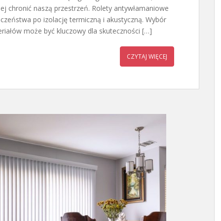
piej chronić naszą przestrzeń. Rolety antywłamaniowe
eczeństwa po izolację termiczną i akustyczną. Wybór
iałów może być kluczowy dla skuteczności […]
CZYTAJ WIĘCEJ