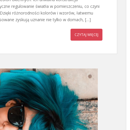
czne regulowanie światła w pomieszczeniu, co czyni
Dzięki różnorodności kolorów i wzorów, łatwemu
lisowane zyskują uznanie nie tylko w domach, […]
CZYTAJ WIĘCEJ