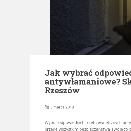
Jak wybrać odpowied
antywłamaniowe? Skl
Rzeszów
3 marca 2018
Wybór odpowiednich rolet zewnętrznych antyw
przede wszystkim bezpieczeństwa Twojego d