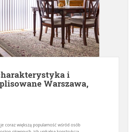
charakterystyka i
 plisowane Warszawa,
kuje coraz większą popularność wśród osób
osłon okiennych. Ich unikalna konstrukcja