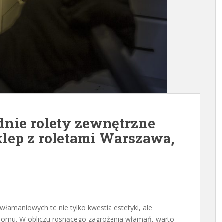
nie rolety zewnętrzne
ep z roletami Warszawa,
łamaniowych to nie tylko kwestia estetyki, ale
omu. W obliczu rosnącego zagrożenia włamań, warto