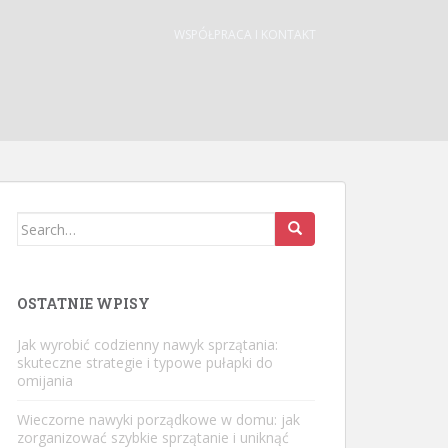
WSPÓŁPRACA I KONTAKT
Search
for:
OSTATNIE WPISY
Jak wyrobić codzienny nawyk sprzątania:
skuteczne strategie i typowe pułapki do
omijania
Wieczorne nawyki porządkowe w domu: jak
zorganizować szybkie sprzątanie i uniknąć