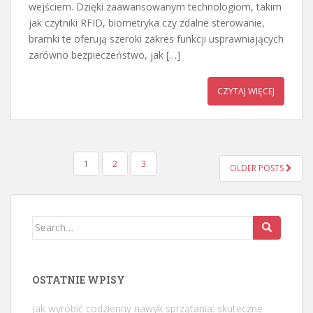
wejściem. Dzięki zaawansowanym technologiom, takim
jak czytniki RFID, biometryka czy zdalne sterowanie,
bramki te oferują szeroki zakres funkcji usprawniających
zarówno bezpieczeństwo, jak […]
CZYTAJ WIĘCEJ
STRONICOWANIE
1
2
3
OLDER POSTS
WPISÓW
Search
for:
OSTATNIE WPISY
Jak wyrobić codzienny nawyk sprzątania: skuteczne