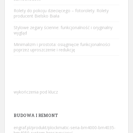
Rolety do pokoju dziecięcego – fotorolety. Rolety
producent Bielsko Biała
Stylowe zegary ścienne: funkcjonalność i oryginalny
wygląd
Minimalizm i prostota: osiągnięcie funkcjonalności
poprzez uproszczenie i redukcję
wykończenia pod klucz
BUDOWA I REMONT
engraf.pl/produkt/plockmatic-seria-bm4000-bm4035-
bm4050-system-broszurujacy/