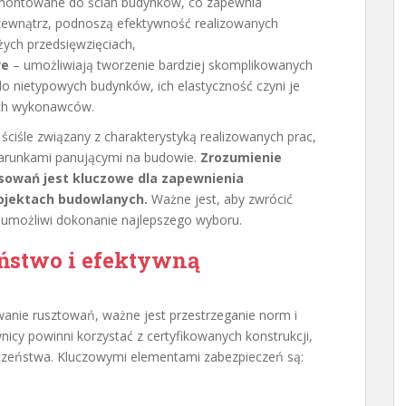
 montowane do ścian budynków, co zapewnia
zewnątrz, podnoszą efektywność realizowanych
żych przedsięwzięciach,
we
– umożliwiają tworzenie bardziej skomplikowanych
o nietypowych budynków, ich elastyczność czyni je
ch wykonawców.
ciśle związany z charakterystyką realizowanych prac,
arunkami panującymi na budowie.
Zrozumienie
sowań jest kluczowe dla zapewnienia
ojektach budowlanych.
Ważne jest, aby zwrócić
 umożliwi dokonanie najlepszego wyboru.
ństwo i efektywną
anie rusztowań, ważne jest przestrzeganie norm i
icy powinni korzystać z certyfikowanych konstrukcji,
czeństwa. Kluczowymi elementami zabezpieczeń są: