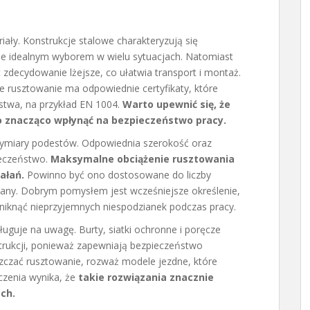
ały. Konstrukcje stalowe charakteryzują się
i je idealnym wyborem w wielu sytuacjach. Natomiast
 zdecydowanie lżejsze, co ułatwia transport i montaż.
e rusztowanie ma odpowiednie certyfikaty, które
stwa, na przykład EN 1004.
Warto upewnić się, że
o znacząco wpłynąć na bezpieczeństwo pracy.
ymiary podestów. Odpowiednia szerokość oraz
ieczeństwo.
Maksymalne obciążenie rusztowania
ałań.
Powinno być ono dostosowane do liczby
wany. Dobrym pomysłem jest wcześniejsze określenie,
niknąć nieprzyjemnych niespodzianek podczas pracy.
guje na uwagę. Burty, siatki ochronne i poręcze
rukcji, ponieważ zapewniają bezpieczeństwo
szczać rusztowanie, rozważ modele jezdne, które
zenia wynika, że
takie rozwiązania znacznie
ch.