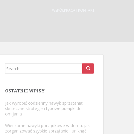
WSPÓŁPRACA I KONTAKT
Search
for:
OSTATNIE WPISY
Jak wyrobić codzienny nawyk sprzątania:
skuteczne strategie i typowe pułapki do
omijania
Wieczorne nawyki porządkowe w domu: jak
zorganizować szybkie sprzątanie i uniknąć