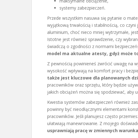
maksymalne obciążenie,
systemy zabezpieczeń.
Przede wszystkim nasuwa się pytanie o materi
wyjątkową trwałością i stabilnością, co czyn
aluminium, choć nieco mniej wytrzymałe, jest
Istotne jest również sprawdzenie, czy wybran
świadczą o zgodności z normami bezpieczeń
model ma aktualne atesty, gdyż może t
Z pewnością powinieneś zwrócić uwagę na w
wysokość wpływają na komfort pracy i bezp
także jest kluczowe dla planowanych dzi
pracowników oraz sprzętu, który będzie uży
jakich obciążeń można się spodziewać, aby u
Kwestia systemów zabezpieczeń również zasłu
powinny być nieodłącznymi elementami konst
pracowników. Jeśli planujesz często przemie
ułatwiają manewrowanie. Z mojego doświadc
usprawniają pracę w zmiennych warunka