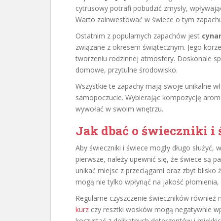
cytrusowy potrafi pobudzić zmysły, wpływaj
Warto zainwestować w świece o tym zapachu 
Ostatnim z popularnych zapachów jest
cyna
związane z okresem świątecznym. Jego korze
tworzeniu rodzinnej atmosfery. Doskonale sp
domowe, przytulne środowisko.
Wszystkie te zapachy mają swoje unikalne wł
samopoczucie. Wybierając kompozycję aromat
wywołać w swoim wnętrzu.
Jak dbać o świeczniki i 
Aby świeczniki i świece mogły długo służyć, 
pierwsze, należy upewnić się, że świece są 
unikać miejsc z przeciągami oraz zbyt blisko ź
mogą nie tylko wpłynąć na jakość płomienia, a
Regularne czyszczenie świeczników również ma
kurz
czy resztki wosków mogą negatywnie wpł
korzystać z delikatnych detergentów i miękkic