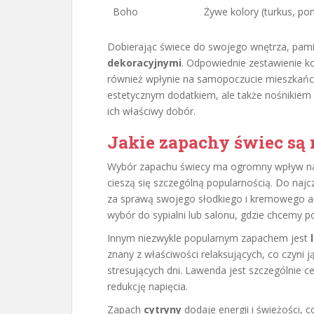
Boho
Żywe kolory (turkus, p
Dobierając świece do swojego wnętrza, pami
dekoracyjnymi
. Odpowiednie zestawienie ko
również wpłynie na samopoczucie mieszkańcó
estetycznym dodatkiem, ale także nośnikiem 
ich właściwy dobór.
Jakie zapachy świec są 
Wybór zapachu świecy ma ogromny wpływ na
cieszą się szczególną popularnością. Do naj
za sprawą swojego słodkiego i kremowego ar
wybór do sypialni lub salonu, gdzie chcemy po
Innym niezwykle popularnym zapachem jest
znany z właściwości relaksujących, co czyni
stresujących dni. Lawenda jest szczególnie c
redukcję napięcia.
Zapach
cytryny
dodaje energii i świeżości, c