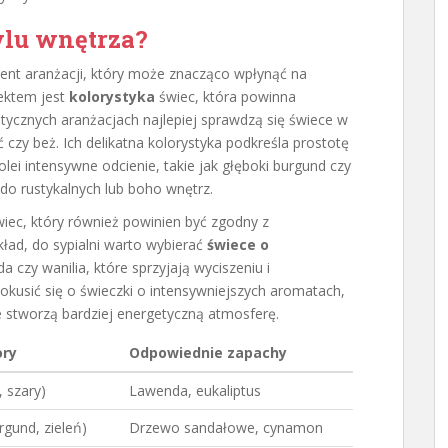
ylu wnętrza?
ment aranżacji, który może znacząco wpłynąć na
ektem jest
kolorystyka
świec, która powinna
tycznych aranżacjach najlepiej sprawdzą się świece w
 czy beż. Ich delikatna kolorystyka podkreśla prostotę
olei intensywne odcienie, takie jak głęboki burgund czy
do rustykalnych lub boho wnętrz.
iec, który również powinien być zgodny z
ład, do sypialni warto wybierać
świece o
da czy wanilia, które sprzyjają wyciszeniu i
kusić się o świeczki o intensywniejszych aromatach,
e stworzą bardziej energetyczną atmosferę.
ry
Odpowiednie zapachy
, szary)
Lawenda, eukaliptus
rgund, zieleń)
Drzewo sandałowe, cynamon