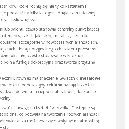
zników, które różnią się nie tylko kształtem i
 podzielić na kilka kategorii, dzięki czemu łatwiej
oraz stylu wnętrza.
ni lub salonu, często stanowią centralny punkt każdej
ateriałów, takich jak szkło, metal czy ceramika.
popularne, szczególnie w nowoczesnych aranżacjach.
ejscach, dodają oryginalnego charakteru przestrzeni.
rdziej okazałe, często stosowane w kącikach
ie pełnią funkcję dekoracyjną oraz tworzą przytulną
eczniki, również ma znaczenie. Świeczniki
metalowe
trwałością, podczas gdy
szklane
nadają lekkości i
wadzają do wnętrza ciepło i naturalność, doskonale
kalny.
e zwrócić uwagę na kształt świecznika. Dostępne są
zdobione, co pozwala na tworzenie różnych aranżacji
wybór świecznika może znacząco wpłynąć na atmosferę
 styl.