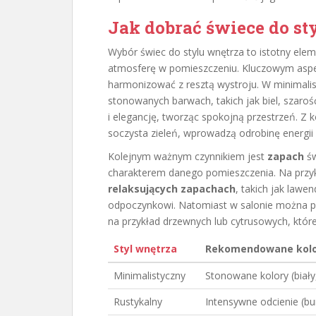
Jak dobrać świece do st
Wybór świec do stylu wnętrza to istotny ele
atmosferę w pomieszczeniu. Kluczowym asp
harmonizować z resztą wystroju. W minimalis
stonowanych barwach, takich jak biel, szarość
i elegancję, tworząc spokojną przestrzeń. Z k
soczysta zieleń, wprowadzą odrobinę energii 
Kolejnym ważnym czynnikiem jest
zapach
św
charakterem danego pomieszczenia. Na przyk
relaksujących zapachach
, takich jak lawen
odpoczynkowi. Natomiast w salonie można po
na przykład drzewnych lub cytrusowych, któr
Styl wnętrza
Rekomendowane kolo
Minimalistyczny
Stonowane kolory (biały
Rustykalny
Intensywne odcienie (bu