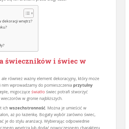
w dekoracji wnętrz?
nku?
ły?
ia świeczników i świec w
ła, ale również ważny element dekoracyjny, który może
ięki nim wprowadzamy do pomieszczenia
przytulny
Ciepłe, migoczące
światło
świec potrafi stworzyć
wieczorów w gronie najbliższych.
t ich
wszechstronność
. Można je umieścić w
salon, aż po łazienkę. Bogaty wybór zarówno świec,
ć je do stylu aranżacji. Wybierając odpowiednie
sycznego wnętrza lub dodać nowoczesnego charakteru