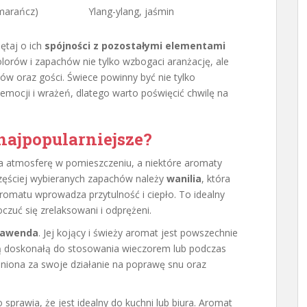
omarańcz)
Ylang-ylang, jaśmin
ętaj o ich
spójności z pozostałymi elementami
lorów i zapachów nie tylko wzbogaci aranżację, ale
w oraz gości. Świece powinny być nie tylko
emocji i wrażeń, dlatego warto poświęcić chwilę na
najpopularniejsze?
 atmosferę w pomieszczeniu, a niektóre aromaty
częściej wybieranych zapachów należy
wanilia
, która
omatu wprowadza przytulność i ciepło. To idealny
czuć się zrelaksowani i odprężeni.
lawenda
. Jej kojący i świeży aromat jest powszechnie
 ją doskonałą do stosowania wieczorem lub podczas
eniona za swoje działanie na poprawę snu oraz
o sprawia, że jest idealny do kuchni lub biura. Aromat