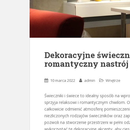
Dekoracyjne świeczni
romantyczny nastrój
10 marca 2022
admin
Wnętrze
Świeczniki i świece to idealny sposób na wp
sprzyja relaksowi i romantycznym chwilom. 
całkowicie odmienić atmosferę pomieszczeni
niezliczonych rodzajów świeczników oraz za
pozwoli na stworzenie przestrzeni w pełni odz
wykorzystać te dekoracyjne akcenty, aby ciesz