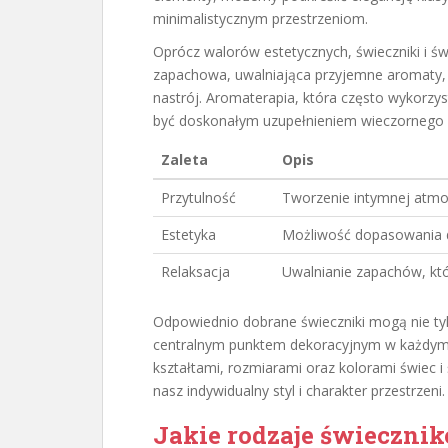
minimalistycznym przestrzeniom.
Oprócz walorów estetycznych, świeczniki i ś
zapachowa, uwalniająca przyjemne aromaty, 
nastrój. Aromaterapia, która często wykorzy
być doskonałym uzupełnieniem wieczornego r
Zaleta
Opis
Przytulność
Tworzenie intymnej atmos
Estetyka
Możliwość dopasowania d
Relaksacja
Uwalnianie zapachów, kt
Odpowiednio dobrane świeczniki mogą nie tylk
centralnym punktem dekoracyjnym w każdym
kształtami, rozmiarami oraz kolorami świec i 
nasz indywidualny styl i charakter przestrzeni.
Jakie rodzaje świeczni