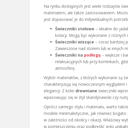
Na rynku dostępnych jest wiele rodzajów świec
materiałem, ale także zastosowaniem. Można je
jest dopasować je do indywidualnych potrzeb 
Świeczniki stołowe
– idealne do jadal
kolacji. Mogą być wykonane z różnych m
Świeczniki wiszące
– coraz bardziej 
Zawieszone nad stołem lub w innych mi
Świeczniki na
podłogę
– większe i ba
relaksacyjnych lub przy kominkach, gdz
atmosferę.
Wybór materiałów, z których wykonane są świ
charakteryzują się nowoczesnym wyglądem i 
elegancji. Z kolei
drewniane
świeczniki wpro
wpasowując się w styl skandynawski czy rusty
Oprócz samego stylu i materiału, warto takż
modele minimalistyczne, jak również bogato 
w zależności od okolicy i okazji. Właściwy 
w pomieszczeniu oraz podkreślić jego unikalny