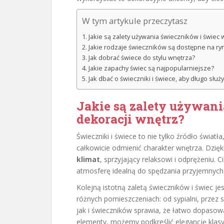
W tym artykule przeczytasz
Jakie są zalety używania świeczników i świec 
Jakie rodzaje świeczników są dostępne na ry
Jak dobrać świece do stylu wnętrza?
Jakie zapachy świec są najpopularniejsze?
Jak dbać o świeczniki i świece, aby długo służy
Jakie są zalety używan
dekoracji wnętrz?
Świeczniki i świece to nie tylko źródło świat
całkowicie odmienić charakter wnętrza. Dz
klimat
, sprzyjający relaksowi i odprężeniu. 
atmosferę idealną do spędzania przyjemnych 
Kolejną istotną zaletą świeczników i świec jes
różnych pomieszczeniach: od sypialni, przez 
jak i świeczników sprawia, że łatwo dopasowa
elementy, możemy podkreślić elegancję kla