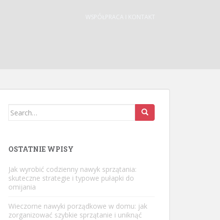
WSPÓŁPRACA I KONTAKT
Search
for:
OSTATNIE WPISY
Jak wyrobić codzienny nawyk sprzątania:
skuteczne strategie i typowe pułapki do
omijania
Wieczorne nawyki porządkowe w domu: jak
zorganizować szybkie sprzątanie i uniknąć