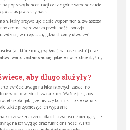
ąc na poprawę koncentracji oraz ogólne samopoczucie.
podczas pracy czy nauki.
mon
, który przywołuje ciepłe wspomnienia, zwłaszcza
nny aromat wprowadza przytulność i sprzyja
rawdzi się w miejscach, gdzie chcemy utworzyć
aściwości, które mogą wpłynąć na nasz nastrój oraz
ów, warto zastanowić się, jakie emocje chcielibyśmy
świece, aby długo służyły?
warto zwrócić uwagę na kilka istotnych zasad. Po
palone w odpowiednich warunkach. Ważne jest, aby
ródeł ciepła, jak grzejniki czy kominki. Takie warunki
le także przyspieszyć ich wypalanie.
 kluczowe znaczenie dla ich trwałości. Zbierający się
ynąć na ich wygląd oraz funkcjonalność. Warto
h ściereczek, aby nie uszkodzić powierzchni