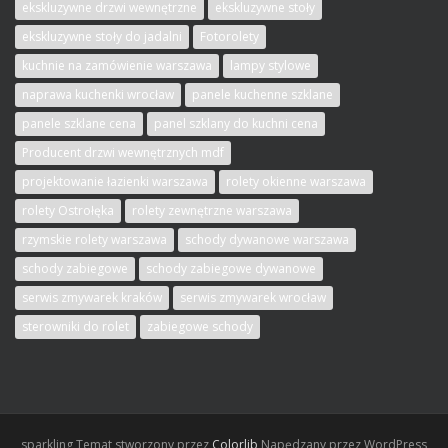
ekskluzywne drzwi wewnętrzne
ekskluzywne stoły
ekskluzywne stoły do jadalni
Fotorolety
kuchnie na zamówienie warszawa
lampy stylowe
naprawa kuchenki wrocław
panele kuchenne szklane
panele szklane cena
panel szklany do kuchni cena
Producent drzwi wewnętrznych mdf
projektowanie łazienki warszawa
rolety okienne warszawa
rolety Ostrołęka
rolety zewnętrzne warszawa
rzymskie rolety warszawa
schody dywanowe warszawa
schody zabiegowe
schody zabiegowe dywanowe
serwis zmywarek kraków
serwis zmywarek wrocław
sterowniki do rolet
zabiegowe schody
sparkling
Temat stworzony przez
Colorlib
Napędzany przez WordPress