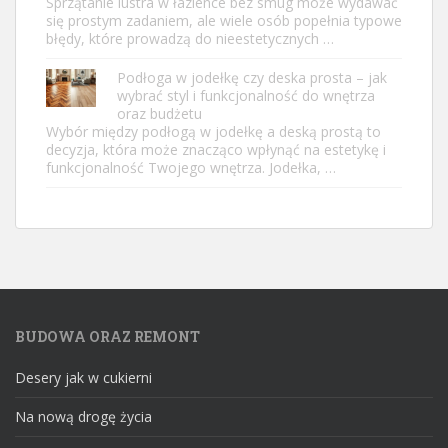
Sprzątanie lustra w łazience bez smug może wydawać
się prostym zadaniem, ale wiele osób popełnia typowe
błędy, które prowadzą do nieestetycznych …
Podłoga w jodełkę czy deska prosta – jak
wybrać styl i funkcjonalność do wnętrza
oraz budżetu
Wybór między podłogą w jodełkę a deską prostą to
decyzja, która może znacząco wpłynąć na estetykę i
funkcjonalność Twojego wnętrza. Jodełka, …
BUDOWA ORAZ REMONT
Desery jak w cukierni
Na nową drogę życia