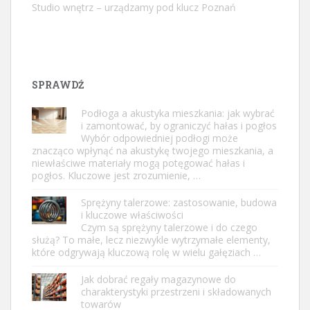
Studio wnętrz – urządzamy pod klucz Poznań
SPRAWDŹ
Podłoga a akustyka mieszkania: jak wybrać
i zamontować, by ograniczyć hałas i pogłos
Wybór odpowiedniej podłogi może
znacząco wpłynąć na akustykę twojego mieszkania, a
niewłaściwe materiały mogą potęgować hałas i
pogłos. Kluczowe jest zrozumienie, …
Sprężyny talerzowe: zastosowanie, budowa
i kluczowe właściwości
Czym są sprężyny talerzowe i do czego
służą? To małe, lecz niezwykle wytrzymałe elementy,
które odgrywają kluczową rolę w wielu gałęziach …
Jak dobrać regały magazynowe do
charakterystyki przestrzeni i składowanych
towarów