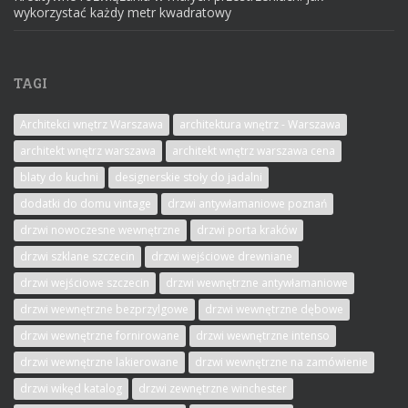
wykorzystać każdy metr kwadratowy
TAGI
Architekci wnętrz Warszawa
architektura wnętrz - Warszawa
architekt wnętrz warszawa
architekt wnętrz warszawa cena
blaty do kuchni
designerskie stoły do jadalni
dodatki do domu vintage
drzwi antywłamaniowe poznań
drzwi nowoczesne wewnętrzne
drzwi porta kraków
drzwi szklane szczecin
drzwi wejściowe drewniane
drzwi wejściowe szczecin
drzwi wewnętrzne antywłamaniowe
drzwi wewnętrzne bezprzylgowe
drzwi wewnętrzne dębowe
drzwi wewnętrzne fornirowane
drzwi wewnętrzne intenso
drzwi wewnętrzne lakierowane
drzwi wewnętrzne na zamówienie
drzwi wikęd katalog
drzwi zewnętrzne winchester