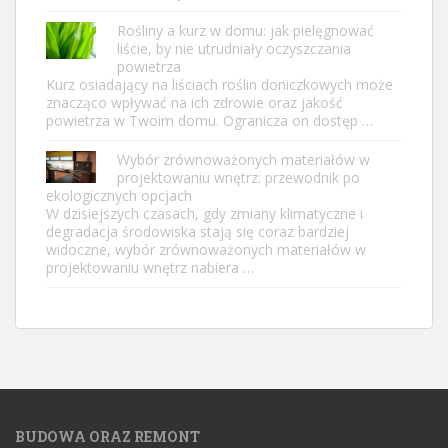
Rośliny a kurz w domu: jak pielęgnować
liście, by nie utrudniały oczyszczania
powietrza
Kurz osiadający na liściach roślin doniczkowych może
znacząco wpływać na ich zdrowie oraz jakość
powietrza w Twoim domu. Ogranicza on dostęp …
Wybór zrównoważonych materiałów w
projektowaniu wnętrz: przewodnik po
ekologicznych opcjach
W dzisiejszych czasach, gdy zmiany klimatyczne i
degradacja środowiska stają się coraz bardziej
widoczne, wybór zrównoważonych materiałów w
projektowaniu wnętrz nabiera …
BUDOWA ORAZ REMONT