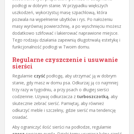
podłogi w dobrym stanie. W przypadku większych
uszkodzeń, wykorzystuj masę szpachlową, która
pozwala na wypełnienie ubytków i rys. Po nałożeniu
masy wyrównaj powierzchnię, a po wyschnięciu możesz
dodatkowo szlifować i lakierować naprawione miejsce.
Tego rodzaju działania zapewnią długotrwałą estetykę i
funkcjonalność podłogi w Twoim domu.
Regularne czyszczenie i usuwanie
sierści
Regularnie
czyść
podłogę, aby utrzymać ją w dobrym
stanie, gdy masz w domu psa. Odkurzaj ją co najmniej
trzy razy w tygodniu, a przy psach o długiej sierści
codziennie. Używaj odkurzacza z
turboszczotką
, aby
skutecznie zebrać sierść. Pamiętaj, aby również
odkurzyć meble i szczeliny, gdzie sierść ma tendencję
osiadać.
Aby ograniczyć ilość sierści na podłodze, regularnie
czesz
swojego pupila. Dzięki temu usuniesz luźną sierść