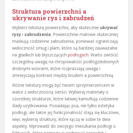
Struktura powierzchni a
ukrywanie rys i zabrudzeń
Wybierz teksturę powierzchni, aby skutecznie
ukrywać
rysy
i
zabrudzenia
. Powierzchnie matowe skuteczniej
maskują codzienne zabrudzenia, ponieważ ograniczają
widoczność smug i plam, które są bardziej zauważalne
na gładkich lub błyszczących
podłogach
. Warto zwrócić
szczególną uwagę na chropowatość podłógzdobionych
drobnymi wzorami, które rozpraszają uwagę i
zmniejszają kontrast między brudem a powierzchnią.
Różne tekstury mogą być twoim sprzymierzeńcem w
walce z widocznością sierści. Wybieraj materiały o
szorstkiej strukturze, które łatwiej kamuflują codzienne
ślady użytkowania. Posiadając psa, nie tylko estetyka
podłogi, ale także jej funkcjonalność stają się kluczowe,
więc wybieraj struktury, które łączą w sobie te dwa
aspekty. Wprowadź do swojego mieszkania podłogi o
fakturach, które pomogą ci zachować porządek i