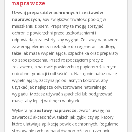
naprawcze
Używaj
preparatów ochronnych
i
zestawów
naprawczych
, aby zwiększyć trwałość podłóg w
mieszkaniu z psem. Preparaty te mogą sprzyjać
ochronie powierzchni przed uszkodzeniami i
odpowiadają za estetyczny wygląd. Zestawy naprawcze
zawierają elementy niezbędne do regeneracji podłogi,
takie jak masa wypełniająca, szpachelka oraz preparaty
do zabezpieczania. Przed rozpoczęciem pracy z
zestawem, zmatowić powierzchnię papierem ściernym
o drobnej gradacji i odtłuścić ją. Następnie nałóż masę
wypełniającą, zaczynając od jasnych kolorów, aby
uzyskać jak najlepsze odwzorowanie naturalnego
wyglądu. Możesz używać szpachelki lub podgrzewać
masę, aby lepiej wniknęła w ubytek.
Wybierając
zestawy naprawcze
, zwróć uwagę na
zawartość akcesoriów, takich jak gąbki czy aplikatory,
które ułatwiają aplikację powłok ochronnych. Regularne
stosowanie tych preparatów pomoże w utrzymaniu