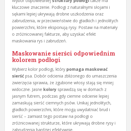
Wybór odpowiedniej
struktury podłogi
także ma
kluczowe znaczenie. Podłogi z naturalnymi słojami i
sękami lepiej ukrywają drobne uszkodzenia oraz
zabrudzenia, w przeciwieństwie do gładkich i jednolitych
powierzchni, które eksponują rysy. Postaw na materiały
o zróżnicowanej fakturze, aby uzyskać efekt
maskowania rys i zabrudzeń.
Maskowanie sierści odpowiednim
kolorem podłogi
Wybierz kolor podłogi, który
pomaga maskować
sierść
psa. Dobór odcienia zbliżonego do umaszczenia
zwierzęcia sprawia, że zgubione włosy stają się mniej
widoczne. Jasne
kolory
sprawdzą się w domach z
jasnym futrem, podczas gdy ciemne odcienie lepiej
zamaskują sierść ciemnych psów. Unikaj jednolitych,
gładkich powierzchni, które mogą uwydatniać brud i
sierść – zamiast tego postaw na podłogi o
zróżnicowanej strukturze, które ukrywają drobne rysy i
zabrudzenia bardziej efektywnie.