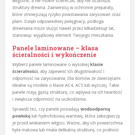
wilgotne, a nie mokre ściereczki, aby nie uszkodzić
struktury drewna. Zainwestuj w ochronne preparaty,
które zmniejszają ryzyko powstawania zarysowań oraz
plam. Dzięki odpowiedniej pielęgnacji, podłoga
drewniana może służyć nawet przez kilkadziesiąt lat,
stanowiąc wyjątkowy element Twojego mieszkania.
Panele laminowane – klasa
ścieralności i wykończenie
Wybierz panele laminowane o wysokiej
klasie
ścieralności
, aby zapewnić ich długotrwałość i
odporność na zarysowania. Dla domów ze zwierzętami
idealne są modele o klasie AC4, AC5 lub wyższej. Takie
panele mają gęstą strukturę, co wpływa na ich twardość
i zwiększa odporność na uszkodzenia.
Sprawdź też, czy panele posiadają
wodoodporną
powłokę
lub hydrofobową warstwę, która zabezpieczy
je przed wnikaniem wilgoci. Ważne, aby ich powierzchnia
była matowa lub miała delikatną strukturę, co podnosi