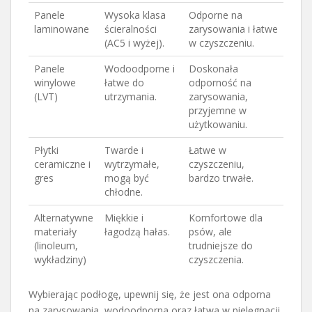
Panele
Wysoka klasa
Odporne na
laminowane
ścieralności
zarysowania i łatwe
(AC5 i wyżej).
w czyszczeniu.
Panele
Wodoodporne i
Doskonała
winylowe
łatwe do
odporność na
(LVT)
utrzymania.
zarysowania,
przyjemne w
użytkowaniu.
Płytki
Twarde i
Łatwe w
ceramiczne i
wytrzymałe,
czyszczeniu,
gres
mogą być
bardzo trwałe.
chłodne.
Alternatywne
Miękkie i
Komfortowe dla
materiały
łagodzą hałas.
psów, ale
(linoleum,
trudniejsze do
wykładziny)
czyszczenia.
Wybierając podłogę, upewnij się, że jest ona odporna
na zarysowania, wodoodporna oraz łatwa w pielęgnacji,