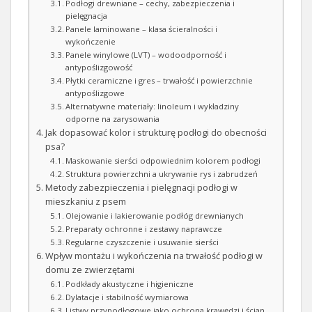
Podłogi drewniane – cechy, zabezpieczenia i
pielęgnacja
Panele laminowane – klasa ścieralności i
wykończenie
Panele winylowe (LVT) – wodoodporność i
antypoślizgowość
Płytki ceramiczne i gres – trwałość i powierzchnie
antypoślizgowe
Alternatywne materiały: linoleum i wykładziny
odporne na zarysowania
Jak dopasować kolor i strukturę podłogi do obecności
psa?
Maskowanie sierści odpowiednim kolorem podłogi
Struktura powierzchni a ukrywanie rys i zabrudzeń
Metody zabezpieczenia i pielęgnacji podłogi w
mieszkaniu z psem
Olejowanie i lakierowanie podłóg drewnianych
Preparaty ochronne i zestawy naprawcze
Regularne czyszczenie i usuwanie sierści
Wpływ montażu i wykończenia na trwałość podłogi w
domu ze zwierzętami
Podkłady akustyczne i higieniczne
Dylatacje i stabilność wymiarowa
Listwy przypodłogowe jako ochrona krawędzi i ścian