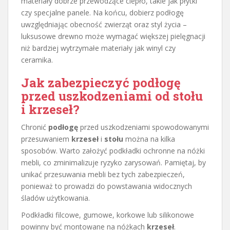
materiały dobrze przewodzące ciepło, takie jak płytki
czy specjalne panele. Na końcu, dobierz podłogę
uwzględniając obecność zwierząt oraz styl życia –
luksusowe drewno może wymagać większej pielęgnacji
niż bardziej wytrzymałe materiały jak winyl czy
ceramika.
Jak zabezpieczyć podłogę
przed uszkodzeniami od stołu
i krzeseł?
Chronić
podłogę
przed uszkodzeniami spowodowanymi
przesuwaniem
krzeseł
i
stołu
można na kilka
sposobów. Warto założyć podkładki ochronne na nóżki
mebli, co zminimalizuje ryzyko zarysowań. Pamiętaj, by
unikać przesuwania mebli bez tych zabezpieczeń,
ponieważ to prowadzi do powstawania widocznych
śladów użytkowania.
Podkładki filcowe, gumowe, korkowe lub silikonowe
powinny być montowane na nóżkach
krzeseł
.