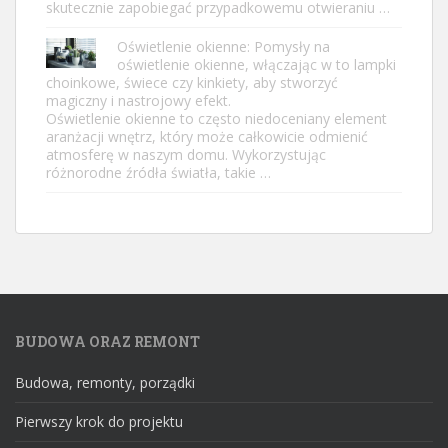
skutecznie zapobiegać przypadkowemu otwieraniu …
Oświetlenie okienne: Pomysły na
oświetlenie okienne, włączając w to lampki
choinkowe, świece czy kinkiety, aby stworzyć
magiczny i nastrojowy efekt.
Oświetlenie okienne to często niedoceniany element
aranżacji wnętrz, który może całkowicie odmienić
atmosferę w naszym domu. Wykorzystując
różnorodne źródła światła, takie …
BUDOWA ORAZ REMONT
Budowa, remonty, porządki
Pierwszy krok do projektu