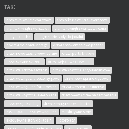
TAGI
Architekci wnętrz Warszawa
architektura wnętrz - Warszawa
architekt wnętrz warszawa
architekt wnętrz warszawa cena
blaty do kuchni
designerskie stoły do jadalni
dodatki do domu vintage
drzwi antywłamaniowe poznań
drzwi nowoczesne wewnętrzne
drzwi porta kraków
drzwi szklane szczecin
drzwi wejściowe drewniane
drzwi wejściowe szczecin
drzwi wewnętrzne antywłamaniowe
drzwi wewnętrzne bezprzylgowe
drzwi wewnętrzne dębowe
drzwi wewnętrzne fornirowane
drzwi wewnętrzne intenso
drzwi wewnętrzne lakierowane
drzwi wewnętrzne na zamówienie
drzwi wikęd katalog
drzwi zewnętrzne winchester
ekskluzywne drzwi wewnętrzne
ekskluzywne stoły
ekskluzywne stoły do jadalni
Fotorolety
kuchnie na zamówienie warszawa
lampy stylowe