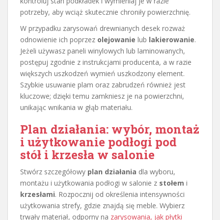
kontroluj stan podkładek i wymieniaj je w razie
potrzeby, aby wciąż skutecznie chroniły powierzchnię.
W przypadku zarysowań drewnianych desek rozważ
odnowienie ich poprzez
olejowanie
lub
lakierowanie
.
Jeżeli używasz paneli winylowych lub laminowanych,
postępuj zgodnie z instrukcjami producenta, a w razie
większych uszkodzeń wymień uszkodzony element.
Szybkie usuwanie plam oraz zabrudzeń również jest
kluczowe; dzięki temu zamkniesz je na powierzchni,
unikając wnikania w głąb materiału.
Plan działania: wybór, montaż
i użytkowanie podłogi pod
stół i krzesła w salonie
Stwórz szczegółowy
plan działania
dla wyboru,
montażu i użytkowania podłogi w salonie z
stołem
i
krzesłami
. Rozpocznij od określenia intensywności
użytkowania strefy, gdzie znajdą się meble. Wybierz
trwały materiał, odporny na
zarysowania, jak płytki