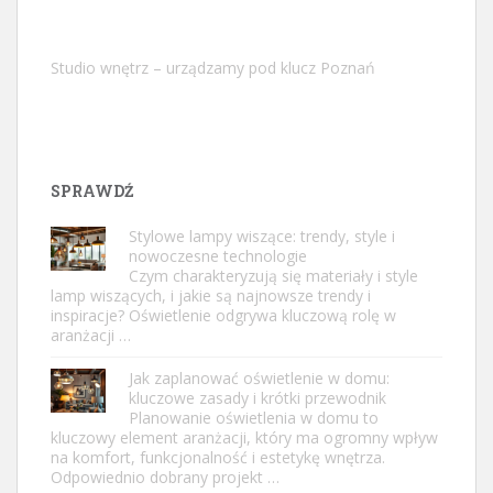
Studio wnętrz – urządzamy pod klucz Poznań
SPRAWDŹ
Stylowe lampy wiszące: trendy, style i
nowoczesne technologie
Czym charakteryzują się materiały i style
lamp wiszących, i jakie są najnowsze trendy i
inspiracje? Oświetlenie odgrywa kluczową rolę w
aranżacji …
Jak zaplanować oświetlenie w domu:
kluczowe zasady i krótki przewodnik
Planowanie oświetlenia w domu to
kluczowy element aranżacji, który ma ogromny wpływ
na komfort, funkcjonalność i estetykę wnętrza.
Odpowiednio dobrany projekt …