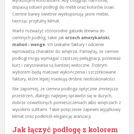
wyrazistymi kontrastami. Aby osiągnąć harmonię,
dopasuj odcień podłogi do mebli oraz kolorów ścian.
Ciemne barwy świetnie wyeksponują jasne meble,
tworząc przytulny klimat.
Warto rozważyć różnorodne gatunki drewna do
ciemnych podłóg, takie jak
orzech amerykański
,
mahoń
i
wenge
. Ich unikalne faktury i odcienie
wprowadzą charakter do wnętrza. Pamiętaj, że ciemne
podłogi mogą wymagać częstszej pielęgnacji, ponieważ
kurz i zarysowania są bardziej widoczne. Dobrym
wyborem będą matowe wykończenia i szczotkowane
faktury, które lepiej maskują drobne niedoskonałości.
Nie zapomnij, że ciemna podłoga optycznie zmniejsza
przestrzeń, dlatego najlepiej sprawdzi się w dużych,
dobrze oświetlonych pomieszczeniach albo wnętrzach z
wysokimi sufitami. Takie połączenie zapewni wyjątkowy
klimat oraz podkreśli elegancję aranżacji.
Jak łączyć podłogę z kolorem