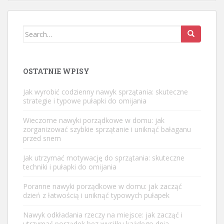
Search
for:
OSTATNIE WPISY
Jak wyrobić codzienny nawyk sprzątania: skuteczne
strategie i typowe pułapki do omijania
Wieczorne nawyki porządkowe w domu: jak
zorganizować szybkie sprzątanie i uniknąć bałaganu
przed snem
Jak utrzymać motywację do sprzątania: skuteczne
techniki i pułapki do omijania
Poranne nawyki porządkowe w domu: jak zacząć
dzień z łatwością i uniknąć typowych pułapek
Nawyk odkładania rzeczy na miejsce: jak zacząć i
utrzymać porządek bez wysiłku każdego dnia