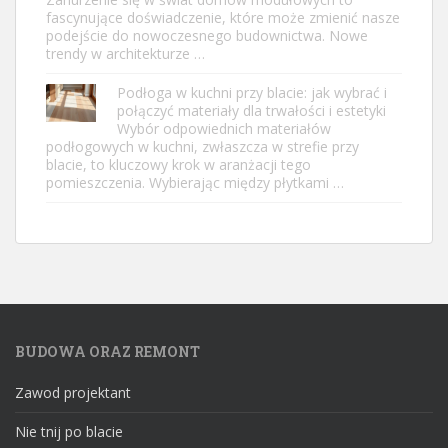
fascynujące doświadczenie, które może zmienić nasze
podejście do nowoczesnego budownictwa. Nowe
trendy w architekturze …
Podłoga w kuchni przy blacie: jak wybrać i
połączyć materiały dla trwałości i estetyki
Wybór odpowiednich materiałów
podłogowych w kuchni, zwłaszcza w strefie przy
blacie, to kluczowy krok w aranżacji tego
pomieszczenia. Wybierając między płytkami …
BUDOWA ORAZ REMONT
Zawod projektant
Nie tnij po blacie