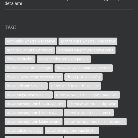
detalami
TAGI
Architekci wnętrz Warszawa
architektura wnętrz - Warszawa
architekt wnętrz warszawa
architekt wnętrz warszawa cena
blaty do kuchni
designerskie stoły do jadalni
dodatki do domu vintage
drzwi antywłamaniowe poznań
drzwi nowoczesne wewnętrzne
drzwi porta kraków
drzwi szklane szczecin
drzwi wejściowe drewniane
drzwi wejściowe szczecin
drzwi wewnętrzne antywłamaniowe
drzwi wewnętrzne bezprzylgowe
drzwi wewnętrzne dębowe
drzwi wewnętrzne fornirowane
drzwi wewnętrzne intenso
drzwi wewnętrzne lakierowane
drzwi wewnętrzne na zamówienie
drzwi wikęd katalog
drzwi zewnętrzne winchester