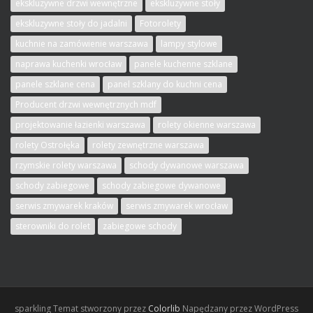
ekskluzywne drzwi wewnętrzne
ekskluzywne stoły
ekskluzywne stoły do jadalni
Fotorolety
kuchnie na zamówienie warszawa
lampy stylowe
naprawa kuchenki wrocław
panele kuchenne szklane
panele szklane cena
panel szklany do kuchni cena
Producent drzwi wewnętrznych mdf
projektowanie łazienki warszawa
rolety okienne warszawa
rolety Ostrołęka
rolety zewnętrzne warszawa
rzymskie rolety warszawa
schody dywanowe warszawa
schody zabiegowe
schody zabiegowe dywanowe
serwis zmywarek kraków
serwis zmywarek wrocław
sterowniki do rolet
zabiegowe schody
sparkling
Temat stworzony przez
Colorlib
Napędzany przez WordPress