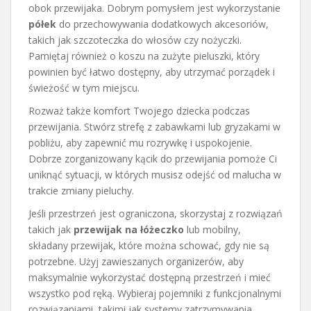
obok przewijaka. Dobrym pomysłem jest wykorzystanie
półek
do przechowywania dodatkowych akcesoriów,
takich jak szczoteczka do włosów czy nożyczki.
Pamiętaj również o koszu na zużyte pieluszki, który
powinien być łatwo dostępny, aby utrzymać porządek i
świeżość w tym miejscu.
Rozważ także komfort Twojego dziecka podczas
przewijania. Stwórz strefę z zabawkami lub gryzakami w
pobliżu, aby zapewnić mu rozrywkę i uspokojenie.
Dobrze zorganizowany kącik do przewijania pomoże Ci
uniknąć sytuacji, w których musisz odejść od malucha w
trakcie zmiany pieluchy.
Jeśli przestrzeń jest ograniczona, skorzystaj z rozwiązań
takich jak
przewijak na łóżeczko
lub mobilny,
składany przewijak, które można schować, gdy nie są
potrzebne. Użyj zawieszanych organizerów, aby
maksymalnie wykorzystać dostępną przestrzeń i mieć
wszystko pod ręką. Wybieraj pojemniki z funkcjonalnymi
rozwiązaniami, takimi jak systemy zatrzymywania