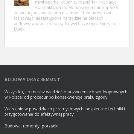
minikoparką: kopanie, rozbiórki i instalacje
Kompaktowa i wielofunkcyjna minikoparka
zrewolucjonizowała prace ziemne i fundamentowe,
stanowiąc niezastąpione narzędzie na placach
budowy, w pracach porządkowych czy ogrodniczych.
Dzięki …
BUDOWA ORAZ REMONT
Wszystko, co musisz wiedzieć o pozwoleniach wodnoprawnych
w Polsce: od procedur po konsekwencje braku zgody
Wiercenie w posadzkach przemysłowych: bezpieczne techniki i
przygotowanie do efektywnej pracy
Budowa, remonty, porządki