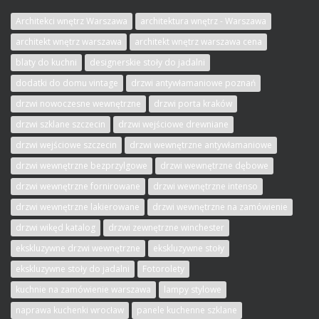
Architekci wnętrz Warszawa
architektura wnętrz - Warszawa
architekt wnętrz warszawa
architekt wnętrz warszawa cena
blaty do kuchni
designerskie stoły do jadalni
dodatki do domu vintage
drzwi antywłamaniowe poznań
drzwi nowoczesne wewnętrzne
drzwi porta kraków
drzwi szklane szczecin
drzwi wejściowe drewniane
drzwi wejściowe szczecin
drzwi wewnętrzne antywłamaniowe
drzwi wewnętrzne bezprzylgowe
drzwi wewnętrzne dębowe
drzwi wewnętrzne fornirowane
drzwi wewnętrzne intenso
drzwi wewnętrzne lakierowane
drzwi wewnętrzne na zamówienie
drzwi wikęd katalog
drzwi zewnętrzne winchester
ekskluzywne drzwi wewnętrzne
ekskluzywne stoły
ekskluzywne stoły do jadalni
Fotorolety
kuchnie na zamówienie warszawa
lampy stylowe
naprawa kuchenki wrocław
panele kuchenne szklane