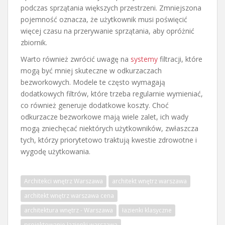
podczas sprzątania większych przestrzeni. Zmniejszona
pojemność oznacza, że użytkownik musi poświęcić
więcej czasu na przerywanie sprzątania, aby opróżnić
zbiornik.
Warto również zwrócić uwagę na
systemy
filtracji, które
mogą być mniej skuteczne w odkurzaczach
bezworkowych. Modele te często wymagają
dodatkowych filtrów, które trzeba regularnie wymieniać,
co również generuje dodatkowe koszty. Choć
odkurzacze bezworkowe mają wiele zalet, ich wady
mogą zniechęcać niektórych użytkowników, zwłaszcza
tych, którzy priorytetowo traktują kwestie zdrowotne i
wygodę użytkowania.
Architekci wnętrz Warszawa
architekt wnętrz warszawa
architekt wnętrz warszawa cena
architektura wnętrz - Warszawa
łazienki klasyczne
projektowanie łazienki warszawa