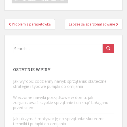
Nawigacja
Problem z parapetówką
Lepsze są spersonalizowane
wpisu
Search
for:
OSTATNIE WPISY
Jak wyrobić codzienny nawyk sprzątania: skuteczne
strategie i typowe pułapki do omijania
Wieczorne nawyki porządkowe w domu: jak
zorganizować szybkie sprzątanie i uniknąć bałaganu
przed snem
Jak utrzymać motywację do sprzątania: skuteczne
techniki i pułapki do omijania